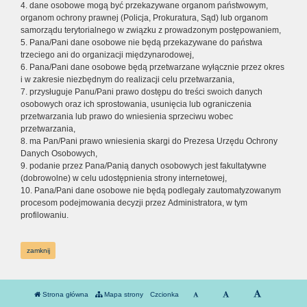
4. dane osobowe mogą być przekazywane organom państwowym,
organom ochrony prawnej (Policja, Prokuratura, Sąd) lub organom
samorządu terytorialnego w związku z prowadzonym postępowaniem,
5. Pana/Pani dane osobowe nie będą przekazywane do państwa
trzeciego ani do organizacji międzynarodowej,
6. Pana/Pani dane osobowe będą przetwarzane wyłącznie przez okres
i w zakresie niezbędnym do realizacji celu przetwarzania,
7. przysługuje Panu/Pani prawo dostępu do treści swoich danych
osobowych oraz ich sprostowania, usunięcia lub ograniczenia
przetwarzania lub prawo do wniesienia sprzeciwu wobec
przetwarzania,
8. ma Pan/Pani prawo wniesienia skargi do Prezesa Urzędu Ochrony
Danych Osobowych,
9. podanie przez Pana/Panią danych osobowych jest fakultatywne
(dobrowolne) w celu udostępnienia strony internetowej,
10. Pana/Pani dane osobowe nie będą podlegały zautomatyzowanym
procesom podejmowania decyzji przez Administratora, w tym
profilowaniu.
zamknij
Strona główna
Mapa strony
Czcionka