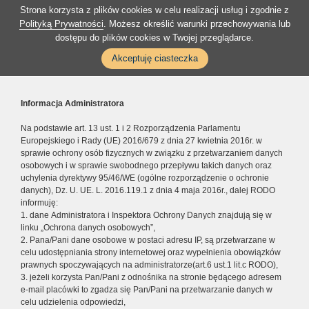
Strona korzysta z plików cookies w celu realizacji usług i zgodnie z
Polityką Prywatności
. Możesz określić warunki przechowywania lub
dostępu do plików cookies w Twojej przeglądarce.
Akceptuję ciasteczka
Informacja Administratora
Na podstawie art. 13 ust. 1 i 2 Rozporządzenia Parlamentu
Europejskiego i Rady (UE) 2016/679 z dnia 27 kwietnia 2016r. w
sprawie ochrony osób fizycznych w związku z przetwarzaniem danych
osobowych i w sprawie swobodnego przepływu takich danych oraz
uchylenia dyrektywy 95/46/WE (ogólne rozporządzenie o ochronie
danych), Dz. U. UE. L. 2016.119.1 z dnia 4 maja 2016r., dalej RODO
informuję:
1. dane Administratora i Inspektora Ochrony Danych znajdują się w
linku „Ochrona danych osobowych”,
2. Pana/Pani dane osobowe w postaci adresu IP, są przetwarzane w
celu udostępniania strony internetowej oraz wypełnienia obowiązków
prawnych spoczywających na administratorze(art.6 ust.1 lit.c RODO),
3. jeżeli korzysta Pan/Pani z odnośnika na stronie będącego adresem
e-mail placówki to zgadza się Pan/Pani na przetwarzanie danych w
celu udzielenia odpowiedzi,