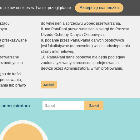
o plików cookies w Twojej przeglądarce.
Akceptuję ciasteczka
orządu
do wniesienia sprzeciwu wobec przetwarzania,
onym
8. ma Pan/Pani prawo wniesienia skargi do Prezesa
Urzędu Ochrony Danych Osobowych,
dą przekazywane
9. podanie przez Pana/Panią danych osobowych
cji
jest fakultatywne (dobrowolne) w celu udostępnienia
strony internetowej,
zetwarzane
10. Pana/Pani dane osobowe nie będą podlegały
niezbędnym do
zautomatyzowanym procesom podejmowania
decyzji przez Administratora, w tym profilowaniu.
ępu do treści
prostowania,
zamknij
zania lub prawo
 administratora
Fraza