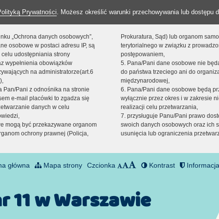
Polityką Prywatności
. Możesz określić warunki przechowywania lub dostępu d
 linku „Ochrona danych osobowych”,
Prokuratura, Sąd) lub organom sam
ne osobowe w postaci adresu IP, są
terytorialnego w związku z prowadz
 celu udostępniania strony
postępowaniem,
raz wypełnienia obowiązków
5. Pana/Pani dane osobowe nie bę
ywających na administratorze(art.6
do państwa trzeciego ani do organiza
),
międzynarodowej,
sta Pan/Pani z odnośnika na stronie
6. Pana/Pani dane osobowe będą pr
em e-mail placówki to zgadza się
wyłącznie przez okres i w zakresie 
zetwarzanie danych w celu
realizacji celu przetwarzania,
owiedzi,
7. przysługuje Panu/Pani prawo dost
we mogą być przekazywane organom
swoich danych osobowych oraz ich s
ganom ochrony prawnej (Policja,
usunięcia lub ograniczenia przetwar
na główna
Mapa strony
Czcionka
Kontrast
Informacja
nr 11 w Warszawie