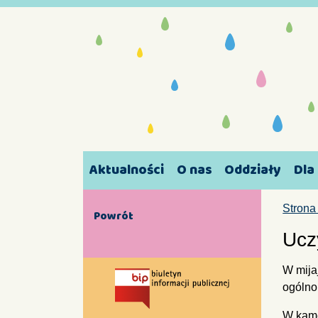
Aktualności
O nas
Oddziały
Dla
Strona
Powrót
Ucz
W mija
ogólno
W kame