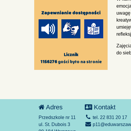
emocja
Zapewnianie dostępności
uwagę 
kreaty
umieję
reflek
Zajęci
do sieb
Licznik
1156276
gości było na stronie
Adres
Kontakt
Przedszkole nr 11
tel. 22 831 20 17
ul. St. Dubois 3
p11@eduwarszawa