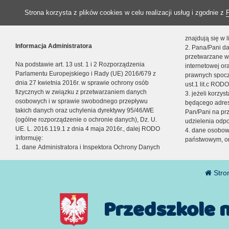
Strona korzysta z plików cookies w celu realizacji usług i zgodnie z
znajdują się w
Informacja Administratora
2. Pana/Pani da
przetwarzane w
Na podstawie art. 13 ust. 1 i 2 Rozporządzenia
internetowej o
Parlamentu Europejskiego i Rady (UE) 2016/679 z
prawnych spocz
dnia 27 kwietnia 2016r. w sprawie ochrony osób
ust.1 lit.c RODO
fizycznych w związku z przetwarzaniem danych
3. jeżeli korzy
osobowych i w sprawie swobodnego przepływu
będącego adres
takich danych oraz uchylenia dyrektywy 95/46/WE
Pan/Pani na pr
(ogólne rozporządzenie o ochronie danych), Dz. U.
udzielenia odp
UE. L. 2016.119.1 z dnia 4 maja 2016r., dalej RODO
4. dane osobo
informuję:
państwowym, or
1. dane Administratora i Inspektora Ochrony Danych
Stro
Przedszkole 