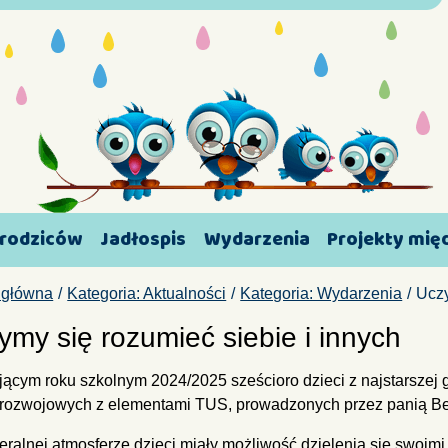
 rodziców
Jadłospis
Wydarzenia
Projekty mi
 główna
Kategoria: Aktualności
Kategoria: Wydarzenia
Uczy
ymy się rozumieć siebie i innych
jącym roku szkolnym 2024/2025 sześcioro dzieci z najstarszej g
rozwojowych z elementami TUS, prowadzonych przez panią Be
ralnej atmosferze dzieci miały możliwość dzielenia się swoimi