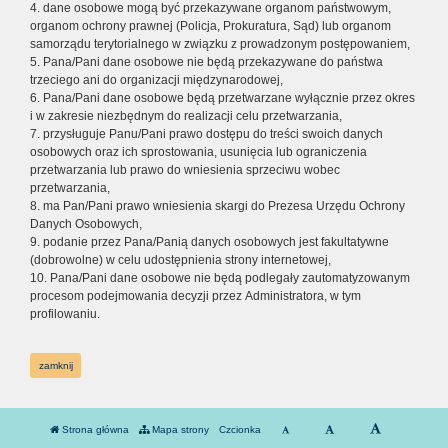
4. dane osobowe mogą być przekazywane organom państwowym,
organom ochrony prawnej (Policja, Prokuratura, Sąd) lub organom
samorządu terytorialnego w związku z prowadzonym postępowaniem,
5. Pana/Pani dane osobowe nie będą przekazywane do państwa
trzeciego ani do organizacji międzynarodowej,
6. Pana/Pani dane osobowe będą przetwarzane wyłącznie przez okres
i w zakresie niezbędnym do realizacji celu przetwarzania,
7. przysługuje Panu/Pani prawo dostępu do treści swoich danych
osobowych oraz ich sprostowania, usunięcia lub ograniczenia
przetwarzania lub prawo do wniesienia sprzeciwu wobec
przetwarzania,
8. ma Pan/Pani prawo wniesienia skargi do Prezesa Urzędu Ochrony
Danych Osobowych,
9. podanie przez Pana/Panią danych osobowych jest fakultatywne
(dobrowolne) w celu udostępnienia strony internetowej,
10. Pana/Pani dane osobowe nie będą podlegały zautomatyzowanym
procesom podejmowania decyzji przez Administratora, w tym
profilowaniu.
zamknij
Strona główna
Mapa strony
Czcionka