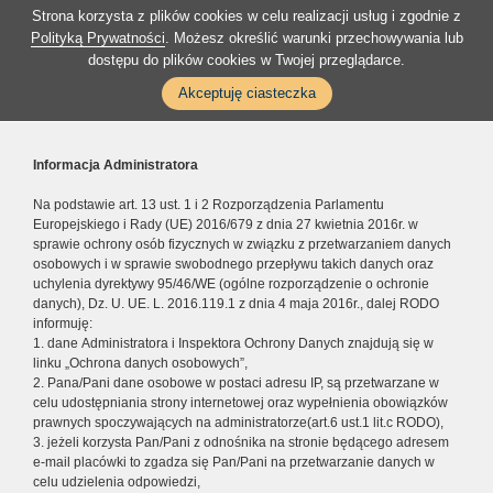
Strona korzysta z plików cookies w celu realizacji usług i zgodnie z
Polityką Prywatności
. Możesz określić warunki przechowywania lub
dostępu do plików cookies w Twojej przeglądarce.
Akceptuję ciasteczka
Informacja Administratora
Na podstawie art. 13 ust. 1 i 2 Rozporządzenia Parlamentu
Europejskiego i Rady (UE) 2016/679 z dnia 27 kwietnia 2016r. w
sprawie ochrony osób fizycznych w związku z przetwarzaniem danych
osobowych i w sprawie swobodnego przepływu takich danych oraz
uchylenia dyrektywy 95/46/WE (ogólne rozporządzenie o ochronie
danych), Dz. U. UE. L. 2016.119.1 z dnia 4 maja 2016r., dalej RODO
informuję:
1. dane Administratora i Inspektora Ochrony Danych znajdują się w
linku „Ochrona danych osobowych”,
2. Pana/Pani dane osobowe w postaci adresu IP, są przetwarzane w
celu udostępniania strony internetowej oraz wypełnienia obowiązków
prawnych spoczywających na administratorze(art.6 ust.1 lit.c RODO),
3. jeżeli korzysta Pan/Pani z odnośnika na stronie będącego adresem
e-mail placówki to zgadza się Pan/Pani na przetwarzanie danych w
celu udzielenia odpowiedzi,