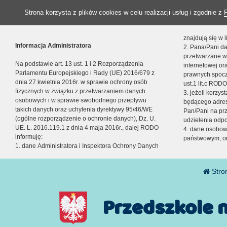
Strona korzysta z plików cookies w celu realizacji usług i zgodnie z
znajdują się w
Informacja Administratora
2. Pana/Pani da
przetwarzane w
Na podstawie art. 13 ust. 1 i 2 Rozporządzenia
internetowej o
Parlamentu Europejskiego i Rady (UE) 2016/679 z
prawnych spocz
dnia 27 kwietnia 2016r. w sprawie ochrony osób
ust.1 lit.c RODO
fizycznych w związku z przetwarzaniem danych
3. jeżeli korzy
osobowych i w sprawie swobodnego przepływu
będącego adres
takich danych oraz uchylenia dyrektywy 95/46/WE
Pan/Pani na pr
(ogólne rozporządzenie o ochronie danych), Dz. U.
udzielenia odp
UE. L. 2016.119.1 z dnia 4 maja 2016r., dalej RODO
4. dane osobo
informuję:
państwowym, or
1. dane Administratora i Inspektora Ochrony Danych
Stro
Przedszkole 