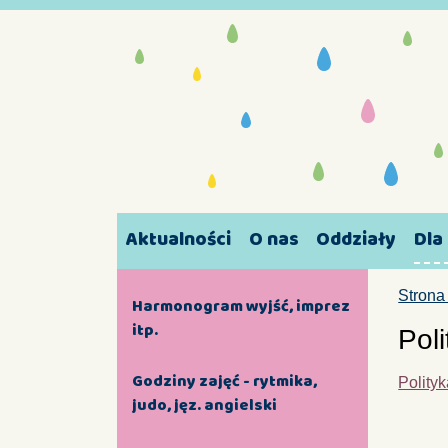
Aktualności
O nas
Oddziały
Dla
Strona
Harmonogram wyjść, imprez
itp.
Pol
Godziny zajęć - rytmika,
Polity
judo, jęz. angielski