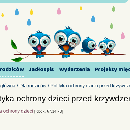
 rodziców
Jadłospis
Wydarzenia
Projekty mi
 główna
Dla rodziców
Polityka ochrony dzieci przed krzywd
ityka ochrony dzieci przed krzywdz
ka ochrony dzieci
[.docx, 67.14 kB]