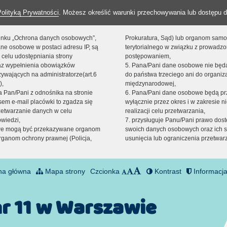
Polityką Prywatności
. Możesz określić warunki przechowywania lub dostępu d
 linku „Ochrona danych osobowych”,
Prokuratura, Sąd) lub organom sam
ne osobowe w postaci adresu IP, są
terytorialnego w związku z prowadz
 celu udostępniania strony
postępowaniem,
raz wypełnienia obowiązków
5. Pana/Pani dane osobowe nie bę
ywających na administratorze(art.6
do państwa trzeciego ani do organiza
),
międzynarodowej,
sta Pan/Pani z odnośnika na stronie
6. Pana/Pani dane osobowe będą pr
em e-mail placówki to zgadza się
wyłącznie przez okres i w zakresie 
zetwarzanie danych w celu
realizacji celu przetwarzania,
owiedzi,
7. przysługuje Panu/Pani prawo dost
we mogą być przekazywane organom
swoich danych osobowych oraz ich s
ganom ochrony prawnej (Policja,
usunięcia lub ograniczenia przetwar
na główna
Mapa strony
Czcionka
Kontrast
Informacja
nr 11 w Warszawie