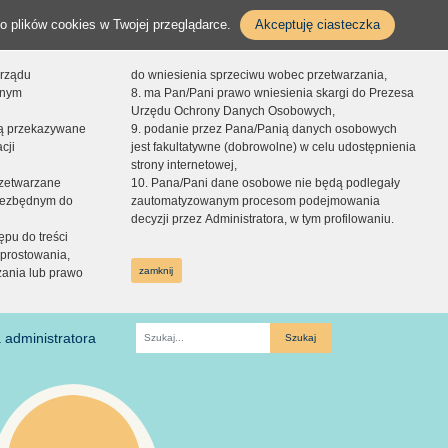
o plików cookies w Twojej przeglądarce.
Akceptuję ciasteczka
orządu
do wniesienia sprzeciwu wobec przetwarzania,
onym
8. ma Pan/Pani prawo wniesienia skargi do Prezesa
Urzędu Ochrony Danych Osobowych,
dą przekazywane
9. podanie przez Pana/Panią danych osobowych
cji
jest fakultatywne (dobrowolne) w celu udostępnienia
strony internetowej,
zetwarzane
10. Pana/Pani dane osobowe nie będą podlegały
niezbędnym do
zautomatyzowanym procesom podejmowania
decyzji przez Administratora, w tym profilowaniu.
ępu do treści
prostowania,
zamknij
zania lub prawo
 administratora
Fraza