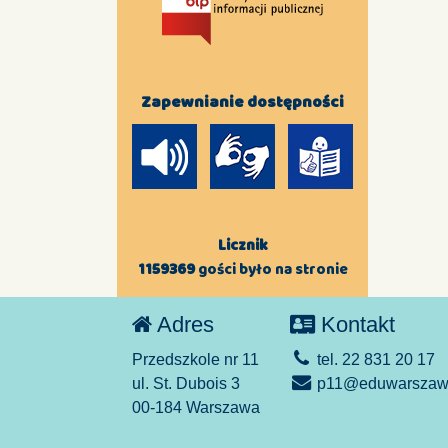
Zapewnianie dostępności
Licznik
1159369
gości było na stronie
Adres
Kontakt
Przedszkole nr 11
tel. 22 831 20 17
ul. St. Dubois 3
p11@eduwarszawa
00-184 Warszawa