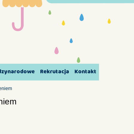
ędzynarodowe
Rekrutacja
Kontakt
zeniem
eniem