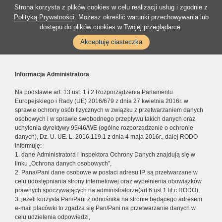
Strona korzysta z plików cookies w celu realizacji usług i zgodnie z
Polityką Prywatności
. Możesz określić warunki przechowywania lub
dostępu do plików cookies w Twojej przeglądarce.
Akceptuję ciasteczka
Informacja Administratora
Na podstawie art. 13 ust. 1 i 2 Rozporządzenia Parlamentu
Europejskiego i Rady (UE) 2016/679 z dnia 27 kwietnia 2016r. w
sprawie ochrony osób fizycznych w związku z przetwarzaniem danych
osobowych i w sprawie swobodnego przepływu takich danych oraz
uchylenia dyrektywy 95/46/WE (ogólne rozporządzenie o ochronie
danych), Dz. U. UE. L. 2016.119.1 z dnia 4 maja 2016r., dalej RODO
informuję:
1. dane Administratora i Inspektora Ochrony Danych znajdują się w
linku „Ochrona danych osobowych”,
2. Pana/Pani dane osobowe w postaci adresu IP, są przetwarzane w
celu udostępniania strony internetowej oraz wypełnienia obowiązków
prawnych spoczywających na administratorze(art.6 ust.1 lit.c RODO),
3. jeżeli korzysta Pan/Pani z odnośnika na stronie będącego adresem
e-mail placówki to zgadza się Pan/Pani na przetwarzanie danych w
celu udzielenia odpowiedzi,