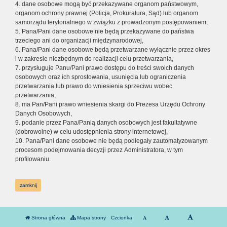
4. dane osobowe mogą być przekazywane organom państwowym,
organom ochrony prawnej (Policja, Prokuratura, Sąd) lub organom
samorządu terytorialnego w związku z prowadzonym postępowaniem,
5. Pana/Pani dane osobowe nie będą przekazywane do państwa
trzeciego ani do organizacji międzynarodowej,
6. Pana/Pani dane osobowe będą przetwarzane wyłącznie przez okres
i w zakresie niezbędnym do realizacji celu przetwarzania,
7. przysługuje Panu/Pani prawo dostępu do treści swoich danych
osobowych oraz ich sprostowania, usunięcia lub ograniczenia
przetwarzania lub prawo do wniesienia sprzeciwu wobec
przetwarzania,
8. ma Pan/Pani prawo wniesienia skargi do Prezesa Urzędu Ochrony
Danych Osobowych,
9. podanie przez Pana/Panią danych osobowych jest fakultatywne
(dobrowolne) w celu udostępnienia strony internetowej,
10. Pana/Pani dane osobowe nie będą podlegały zautomatyzowanym
procesom podejmowania decyzji przez Administratora, w tym
profilowaniu.
zamknij
Strona główna
Mapa strony
Czcionka