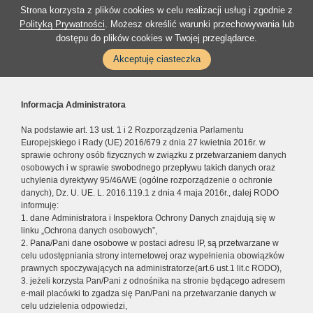
Strona korzysta z plików cookies w celu realizacji usług i zgodnie z
Polityką Prywatności
. Możesz określić warunki przechowywania lub
dostępu do plików cookies w Twojej przeglądarce.
Akceptuję ciasteczka
Informacja Administratora
Na podstawie art. 13 ust. 1 i 2 Rozporządzenia Parlamentu
Europejskiego i Rady (UE) 2016/679 z dnia 27 kwietnia 2016r. w
sprawie ochrony osób fizycznych w związku z przetwarzaniem danych
osobowych i w sprawie swobodnego przepływu takich danych oraz
uchylenia dyrektywy 95/46/WE (ogólne rozporządzenie o ochronie
danych), Dz. U. UE. L. 2016.119.1 z dnia 4 maja 2016r., dalej RODO
informuję:
1. dane Administratora i Inspektora Ochrony Danych znajdują się w
linku „Ochrona danych osobowych”,
2. Pana/Pani dane osobowe w postaci adresu IP, są przetwarzane w
celu udostępniania strony internetowej oraz wypełnienia obowiązków
prawnych spoczywających na administratorze(art.6 ust.1 lit.c RODO),
3. jeżeli korzysta Pan/Pani z odnośnika na stronie będącego adresem
e-mail placówki to zgadza się Pan/Pani na przetwarzanie danych w
celu udzielenia odpowiedzi,