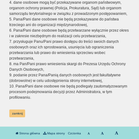
4. dane osobowe mogą być przekazywane organom państwowym,
organom ochrony prawnej (Policja, Prokuratura, Sąd) lub organom
samorządu terytorialnego w związku z prowadzonym postępowaniem,
5. Pana/Pani dane osobowe nie będą przekazywane do państwa
trzeciego ani do organizacji międzynarodowej,
6. Pana/Pani dane osobowe będą przetwarzane wyłącznie przez okres
i w zakresie niezbędnym do realizacji celu przetwarzania,
7. przysługuje Panu/Pani prawo dostępu do treści swoich danych
osobowych oraz ich sprostowania, usunięcia lub ograniczenia
przetwarzania lub prawo do wniesienia sprzeciwu wobec
przetwarzania,
8. ma Pan/Pani prawo wniesienia skargi do Prezesa Urzędu Ochrony
Danych Osobowych,
9. podanie przez Pana/Panią danych osobowych jest fakultatywne
(dobrowolne) w celu udostępnienia strony internetowej,
10. Pana/Pani dane osobowe nie będą podlegały zautomatyzowanym
procesom podejmowania decyzji przez Administratora, w tym
profilowaniu.
zamknij
Strona główna
Mapa strony
Czcionka