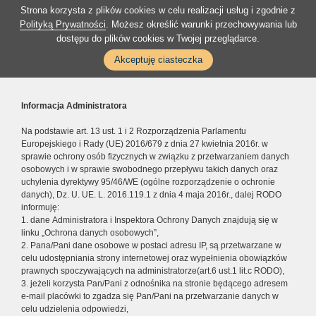
Strona korzysta z plików cookies w celu realizacji usług i zgodnie z
Polityką Prywatności
. Możesz określić warunki przechowywania lub
dostępu do plików cookies w Twojej przeglądarce.
Akceptuję ciasteczka
Informacja Administratora
Na podstawie art. 13 ust. 1 i 2 Rozporządzenia Parlamentu
Europejskiego i Rady (UE) 2016/679 z dnia 27 kwietnia 2016r. w
sprawie ochrony osób fizycznych w związku z przetwarzaniem danych
osobowych i w sprawie swobodnego przepływu takich danych oraz
uchylenia dyrektywy 95/46/WE (ogólne rozporządzenie o ochronie
danych), Dz. U. UE. L. 2016.119.1 z dnia 4 maja 2016r., dalej RODO
informuję:
1. dane Administratora i Inspektora Ochrony Danych znajdują się w
linku „Ochrona danych osobowych”,
2. Pana/Pani dane osobowe w postaci adresu IP, są przetwarzane w
celu udostępniania strony internetowej oraz wypełnienia obowiązków
prawnych spoczywających na administratorze(art.6 ust.1 lit.c RODO),
3. jeżeli korzysta Pan/Pani z odnośnika na stronie będącego adresem
e-mail placówki to zgadza się Pan/Pani na przetwarzanie danych w
celu udzielenia odpowiedzi,