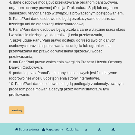
4. dane osobowe mogą być przekazywane organom państwowym,
organom ochrony prawnej (Policja, Prokuratura, Sąd) lub organom
samorządu terytorialnego w związku z prowadzonym postępowaniem,
5. Pana/Pani dane osobowe nie będą przekazywane do państwa
trzeciego ani do organizacji międzynarodowej,
6. Pana/Pani dane osobowe będą przetwarzane wyłącznie przez okres
i w zakresie niezbędnym do realizacji celu przetwarzania,
7. przysługuje Panu/Pani prawo dostępu do treści swoich danych
osobowych oraz ich sprostowania, usunięcia lub ograniczenia
przetwarzania lub prawo do wniesienia sprzeciwu wobec
przetwarzania,
8. ma Pan/Pani prawo wniesienia skargi do Prezesa Urzędu Ochrony
Danych Osobowych,
9. podanie przez Pana/Panią danych osobowych jest fakultatywne
(dobrowolne) w celu udostępnienia strony internetowej,
10. Pana/Pani dane osobowe nie będą podlegały zautomatyzowanym
procesom podejmowania decyzji przez Administratora, w tym
profilowaniu.
zamknij
Strona główna
Mapa strony
Czcionka