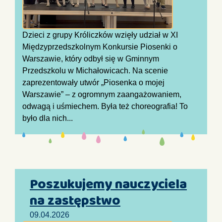
Dzieci z grupy Króliczków wzięły udział w XI
Międzyprzedszkolnym Konkursie Piosenki o
Warszawie, który odbył się w Gminnym
Przedszkolu w Michałowicach. Na scenie
zaprezentowały utwór „Piosenka o mojej
Warszawie” – z ogromnym zaangażowaniem,
odwagą i uśmiechem. Była też choreografia! To
było dla nich...
Poszukujemy nauczyciela
na zastępstwo
09.04.2026