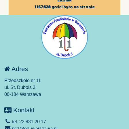
Licznik
1157628
gości było na stronie
Adres
Przedszkole nr 11
ul. St. Dubois 3
00-184 Warszawa
Kontakt
tel. 22 831 20 17
p11@eduwarszawa.pl