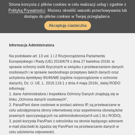
Strona korzysta z plików cookies w celu realizacji usług i zgodnie z
Polityką Prywatności
. Możesz określić warunki przechowywania lub
dostępu do plików cookies w Twojej przeglądarce.
Akceptuję ciasteczka
Informacja Administratora
Na podstawie art. 13 ust. 1 i 2 Rozporządzenia Parlamentu
Europejskiego i Rady (UE) 2016/679 z dnia 27 kwietnia 2016r. w
sprawie ochrony osób fizycznych w związku z przetwarzaniem danych
osobowych i w sprawie swobodnego przepływu takich danych oraz
uchylenia dyrektywy 95/46/WE (ogólne rozporządzenie o ochronie
danych), Dz. U. UE. L. 2016.119.1 z dnia 4 maja 2016r., dalej RODO
informuję:
1. dane Administratora i Inspektora Ochrony Danych znajdują się w
linku „Ochrona danych osobowych”,
2. Pana/Pani dane osobowe w postaci adresu IP, są przetwarzane w
celu udostępniania strony internetowej oraz wypełnienia obowiązków
prawnych spoczywających na administratorze(art.6 ust.1 lit.c RODO),
3. jeżeli korzysta Pan/Pani z odnośnika na stronie będącego adresem
e-mail placówki to zgadza się Pan/Pani na przetwarzanie danych w
celu udzielenia odpowiedzi,