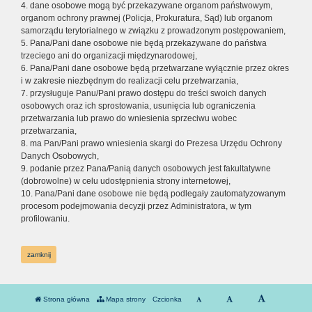
4. dane osobowe mogą być przekazywane organom państwowym,
organom ochrony prawnej (Policja, Prokuratura, Sąd) lub organom
samorządu terytorialnego w związku z prowadzonym postępowaniem,
5. Pana/Pani dane osobowe nie będą przekazywane do państwa
trzeciego ani do organizacji międzynarodowej,
6. Pana/Pani dane osobowe będą przetwarzane wyłącznie przez okres
i w zakresie niezbędnym do realizacji celu przetwarzania,
7. przysługuje Panu/Pani prawo dostępu do treści swoich danych
osobowych oraz ich sprostowania, usunięcia lub ograniczenia
przetwarzania lub prawo do wniesienia sprzeciwu wobec
przetwarzania,
8. ma Pan/Pani prawo wniesienia skargi do Prezesa Urzędu Ochrony
Danych Osobowych,
9. podanie przez Pana/Panią danych osobowych jest fakultatywne
(dobrowolne) w celu udostępnienia strony internetowej,
10. Pana/Pani dane osobowe nie będą podlegały zautomatyzowanym
procesom podejmowania decyzji przez Administratora, w tym
profilowaniu.
zamknij
Strona główna
Mapa strony
Czcionka