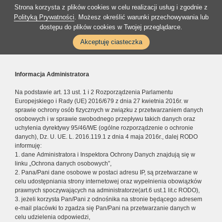
Strona korzysta z plików cookies w celu realizacji usług i zgodnie z
Polityką Prywatności
. Możesz określić warunki przechowywania lub
dostępu do plików cookies w Twojej przeglądarce.
Akceptuję ciasteczka
Informacja Administratora
Na podstawie art. 13 ust. 1 i 2 Rozporządzenia Parlamentu
Europejskiego i Rady (UE) 2016/679 z dnia 27 kwietnia 2016r. w
sprawie ochrony osób fizycznych w związku z przetwarzaniem danych
osobowych i w sprawie swobodnego przepływu takich danych oraz
uchylenia dyrektywy 95/46/WE (ogólne rozporządzenie o ochronie
danych), Dz. U. UE. L. 2016.119.1 z dnia 4 maja 2016r., dalej RODO
informuję:
1. dane Administratora i Inspektora Ochrony Danych znajdują się w
linku „Ochrona danych osobowych”,
2. Pana/Pani dane osobowe w postaci adresu IP, są przetwarzane w
celu udostępniania strony internetowej oraz wypełnienia obowiązków
prawnych spoczywających na administratorze(art.6 ust.1 lit.c RODO),
3. jeżeli korzysta Pan/Pani z odnośnika na stronie będącego adresem
e-mail placówki to zgadza się Pan/Pani na przetwarzanie danych w
celu udzielenia odpowiedzi,