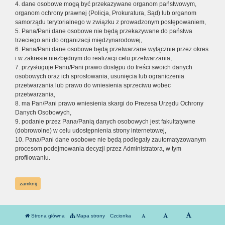
4. dane osobowe mogą być przekazywane organom państwowym,
organom ochrony prawnej (Policja, Prokuratura, Sąd) lub organom
samorządu terytorialnego w związku z prowadzonym postępowaniem,
5. Pana/Pani dane osobowe nie będą przekazywane do państwa
trzeciego ani do organizacji międzynarodowej,
6. Pana/Pani dane osobowe będą przetwarzane wyłącznie przez okres
i w zakresie niezbędnym do realizacji celu przetwarzania,
7. przysługuje Panu/Pani prawo dostępu do treści swoich danych
osobowych oraz ich sprostowania, usunięcia lub ograniczenia
przetwarzania lub prawo do wniesienia sprzeciwu wobec
przetwarzania,
8. ma Pan/Pani prawo wniesienia skargi do Prezesa Urzędu Ochrony
Danych Osobowych,
9. podanie przez Pana/Panią danych osobowych jest fakultatywne
(dobrowolne) w celu udostępnienia strony internetowej,
10. Pana/Pani dane osobowe nie będą podlegały zautomatyzowanym
procesom podejmowania decyzji przez Administratora, w tym
profilowaniu.
zamknij
Strona główna
Mapa strony
Czcionka