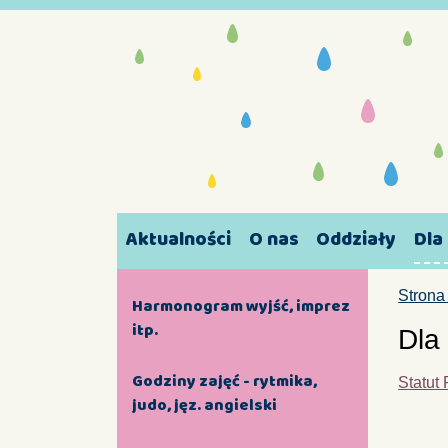
Aktualności
O nas
Oddziały
Dla
Strona
Harmonogram wyjść, imprez
itp.
Dla
Godziny zajęć - rytmika,
Statut
judo, jęz. angielski