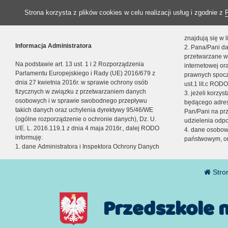
Strona korzysta z plików cookies w celu realizacji usług i zgodnie z
znajdują się w
Informacja Administratora
2. Pana/Pani da
przetwarzane w
Na podstawie art. 13 ust. 1 i 2 Rozporządzenia
internetowej o
Parlamentu Europejskiego i Rady (UE) 2016/679 z
prawnych spocz
dnia 27 kwietnia 2016r. w sprawie ochrony osób
ust.1 lit.c RODO
fizycznych w związku z przetwarzaniem danych
3. jeżeli korzy
osobowych i w sprawie swobodnego przepływu
będącego adres
takich danych oraz uchylenia dyrektywy 95/46/WE
Pan/Pani na pr
(ogólne rozporządzenie o ochronie danych), Dz. U.
udzielenia odp
UE. L. 2016.119.1 z dnia 4 maja 2016r., dalej RODO
4. dane osobo
informuję:
państwowym, or
1. dane Administratora i Inspektora Ochrony Danych
Stro
Przedszkole 