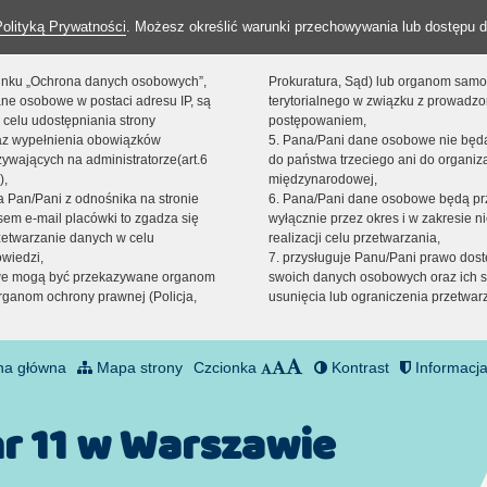
Polityką Prywatności
. Możesz określić warunki przechowywania lub dostępu d
 linku „Ochrona danych osobowych”,
Prokuratura, Sąd) lub organom sam
ne osobowe w postaci adresu IP, są
terytorialnego w związku z prowadz
 celu udostępniania strony
postępowaniem,
raz wypełnienia obowiązków
5. Pana/Pani dane osobowe nie bę
ywających na administratorze(art.6
do państwa trzeciego ani do organiza
),
międzynarodowej,
sta Pan/Pani z odnośnika na stronie
6. Pana/Pani dane osobowe będą pr
em e-mail placówki to zgadza się
wyłącznie przez okres i w zakresie 
zetwarzanie danych w celu
realizacji celu przetwarzania,
owiedzi,
7. przysługuje Panu/Pani prawo dost
we mogą być przekazywane organom
swoich danych osobowych oraz ich s
ganom ochrony prawnej (Policja,
usunięcia lub ograniczenia przetwar
na główna
Mapa strony
Czcionka
Kontrast
Informacja
nr 11 w Warszawie