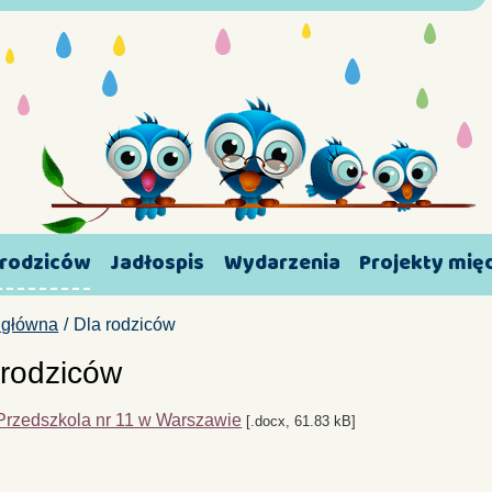
 rodziców
Jadłospis
Wydarzenia
Projekty mi
 główna
Dla rodziców
 rodziców
 Przedszkola nr 11 w Warszawie
[.docx, 61.83 kB]