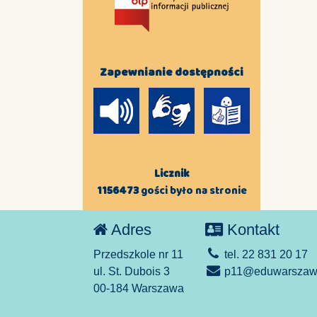
Zapewnianie dostępności
Licznik
1156473
gości było na stronie
Adres
Kontakt
Przedszkole nr 11
tel. 22 831 20 17
ul. St. Dubois 3
p11@eduwarszawa
00-184 Warszawa