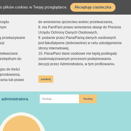
o plików cookies w Twojej przeglądarce.
Akceptuję ciasteczka
orządu
do wniesienia sprzeciwu wobec przetwarzania,
onym
8. ma Pan/Pani prawo wniesienia skargi do Prezesa
Urzędu Ochrony Danych Osobowych,
dą przekazywane
9. podanie przez Pana/Panią danych osobowych
cji
jest fakultatywne (dobrowolne) w celu udostępnienia
strony internetowej,
zetwarzane
10. Pana/Pani dane osobowe nie będą podlegały
niezbędnym do
zautomatyzowanym procesom podejmowania
decyzji przez Administratora, w tym profilowaniu.
ępu do treści
prostowania,
zamknij
zania lub prawo
 administratora
Fraza