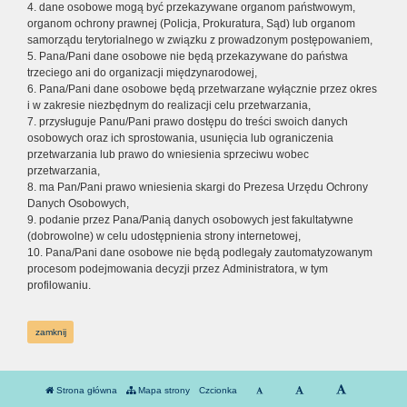
4. dane osobowe mogą być przekazywane organom państwowym,
organom ochrony prawnej (Policja, Prokuratura, Sąd) lub organom
samorządu terytorialnego w związku z prowadzonym postępowaniem,
5. Pana/Pani dane osobowe nie będą przekazywane do państwa
trzeciego ani do organizacji międzynarodowej,
6. Pana/Pani dane osobowe będą przetwarzane wyłącznie przez okres
i w zakresie niezbędnym do realizacji celu przetwarzania,
7. przysługuje Panu/Pani prawo dostępu do treści swoich danych
osobowych oraz ich sprostowania, usunięcia lub ograniczenia
przetwarzania lub prawo do wniesienia sprzeciwu wobec
przetwarzania,
8. ma Pan/Pani prawo wniesienia skargi do Prezesa Urzędu Ochrony
Danych Osobowych,
9. podanie przez Pana/Panią danych osobowych jest fakultatywne
(dobrowolne) w celu udostępnienia strony internetowej,
10. Pana/Pani dane osobowe nie będą podlegały zautomatyzowanym
procesom podejmowania decyzji przez Administratora, w tym
profilowaniu.
zamknij
Strona główna
Mapa strony
Czcionka