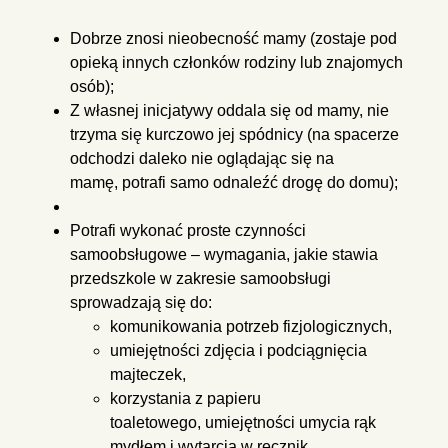
Dobrze znosi nieobecność mamy (zostaje pod
opieką innych członków
rodziny lub znajomych
osób);
Z własnej inicjatywy oddala się od mamy, nie
trzyma się kurczowo jej
spódnicy (na spacerze
odchodzi daleko nie oglądając się na
mamę,
potrafi samo odnaleźć drogę do domu);
Potrafi wykonać proste czynności
samoobsługowe – wymagania, jakie
stawia
przedszkole w zakresie samoobsługi
sprowadzają się do:
komunikowania potrzeb fizjologicznych,
umiejętności zdjęcia i podciągnięcia
majteczek,
korzystania z papieru
toaletowego,
umiejętności umycia rąk
mydłem i wytarcia w ręcznik,