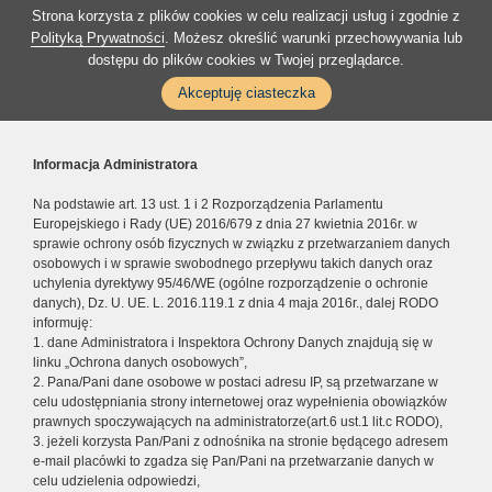
Strona korzysta z plików cookies w celu realizacji usług i zgodnie z
Polityką Prywatności
. Możesz określić warunki przechowywania lub
dostępu do plików cookies w Twojej przeglądarce.
Akceptuję ciasteczka
Informacja Administratora
Na podstawie art. 13 ust. 1 i 2 Rozporządzenia Parlamentu
Europejskiego i Rady (UE) 2016/679 z dnia 27 kwietnia 2016r. w
sprawie ochrony osób fizycznych w związku z przetwarzaniem danych
osobowych i w sprawie swobodnego przepływu takich danych oraz
uchylenia dyrektywy 95/46/WE (ogólne rozporządzenie o ochronie
danych), Dz. U. UE. L. 2016.119.1 z dnia 4 maja 2016r., dalej RODO
informuję:
1. dane Administratora i Inspektora Ochrony Danych znajdują się w
linku „Ochrona danych osobowych”,
2. Pana/Pani dane osobowe w postaci adresu IP, są przetwarzane w
celu udostępniania strony internetowej oraz wypełnienia obowiązków
prawnych spoczywających na administratorze(art.6 ust.1 lit.c RODO),
3. jeżeli korzysta Pan/Pani z odnośnika na stronie będącego adresem
e-mail placówki to zgadza się Pan/Pani na przetwarzanie danych w
celu udzielenia odpowiedzi,