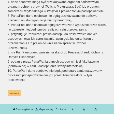
4. dane osobowe mogą być przekazywane organom państwowym,
organom ochrony prawnej (Policja, Prokuratura, Sąd) lub organom
samorządu terytorialnego w związku z prowadzonym postępowaniem,
5. Pana/Pani dane osobowe nie będą przekazywane do państwa
trzeciego ani do organizacji międzynarodowej,
6. Pana/Pani dane osobowe będą przetwarzane wyłącznie przez okres
i w zakresie niezbędnym do realizacji celu przetwarzania,
7. przysługuje Panu/Pani prawo dostępu do treści swoich danych
osobowych oraz ich sprostowania, usunięcia lub ograniczenia
przetwarzania lub prawo do wniesienia sprzeciwu wobec
przetwarzania,
8. ma Pan/Pani prawo wniesienia skargi do Prezesa Urzędu Ochrony
Danych Osobowych,
9. podanie przez Pana/Panią danych osobowych jest fakultatywne
(dobrowolne) w celu udostępnienia strony internetowej,
10. Pana/Pani dane osobowe nie będą podlegały zautomatyzowanym
procesom podejmowania decyzji przez Administratora, w tym
profilowaniu.
zamknij
Strona główna
Mapa strony
Czcionka