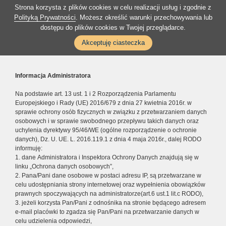
Strona korzysta z plików cookies w celu realizacji usług i zgodnie z
Polityką Prywatności
. Możesz określić warunki przechowywania lub
dostępu do plików cookies w Twojej przeglądarce.
Akceptuję ciasteczka
Informacja Administratora
Na podstawie art. 13 ust. 1 i 2 Rozporządzenia Parlamentu
Europejskiego i Rady (UE) 2016/679 z dnia 27 kwietnia 2016r. w
sprawie ochrony osób fizycznych w związku z przetwarzaniem danych
osobowych i w sprawie swobodnego przepływu takich danych oraz
uchylenia dyrektywy 95/46/WE (ogólne rozporządzenie o ochronie
danych), Dz. U. UE. L. 2016.119.1 z dnia 4 maja 2016r., dalej RODO
informuję:
1. dane Administratora i Inspektora Ochrony Danych znajdują się w
linku „Ochrona danych osobowych”,
2. Pana/Pani dane osobowe w postaci adresu IP, są przetwarzane w
celu udostępniania strony internetowej oraz wypełnienia obowiązków
prawnych spoczywających na administratorze(art.6 ust.1 lit.c RODO),
3. jeżeli korzysta Pan/Pani z odnośnika na stronie będącego adresem
e-mail placówki to zgadza się Pan/Pani na przetwarzanie danych w
celu udzielenia odpowiedzi,