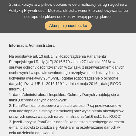
Strona korzysta z plików cookies w celu realizacji usług i zgodnie z
Polityką Prywatności
. Możesz określić warunki przechowywania lub
dostępu do plików cookies w Twojej przeglądarce.
Akceptuję ciasteczka
Informacja Administratora
Na podstawie art. 13 ust. 1 i 2 Rozporządzenia Parlamentu
Europejskiego i Rady (UE) 2016/679 z dnia 27 kwietnia 2016r. w
sprawie ochrony osób fizycznych w związku z przetwarzaniem danych
osobowych i w sprawie swobodnego przepływu takich danych oraz
uchylenia dyrektywy 95/46/WE (ogólne rozporządzenie o ochronie
danych), Dz. U. UE. L. 2016.119.1 z dnia 4 maja 2016r., dalej RODO
informuję:
1. dane Administratora i Inspektora Ochrony Danych znajdują się w
linku „Ochrona danych osobowych”,
2. Pana/Pani dane osobowe w postaci adresu IP, są przetwarzane w
celu udostępniania strony internetowej oraz wypełnienia obowiązków
prawnych spoczywających na administratorze(art.6 ust.1 lit.c RODO),
3. jeżeli korzysta Pan/Pani z odnośnika na stronie będącego adresem
e-mail placówki to zgadza się Pan/Pani na przetwarzanie danych w
celu udzielenia odpowiedzi,