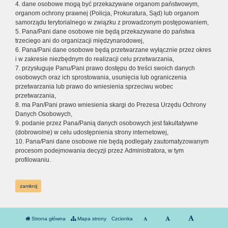
4. dane osobowe mogą być przekazywane organom państwowym,
organom ochrony prawnej (Policja, Prokuratura, Sąd) lub organom
samorządu terytorialnego w związku z prowadzonym postępowaniem,
5. Pana/Pani dane osobowe nie będą przekazywane do państwa
trzeciego ani do organizacji międzynarodowej,
6. Pana/Pani dane osobowe będą przetwarzane wyłącznie przez okres
i w zakresie niezbędnym do realizacji celu przetwarzania,
7. przysługuje Panu/Pani prawo dostępu do treści swoich danych
osobowych oraz ich sprostowania, usunięcia lub ograniczenia
przetwarzania lub prawo do wniesienia sprzeciwu wobec
przetwarzania,
8. ma Pan/Pani prawo wniesienia skargi do Prezesa Urzędu Ochrony
Danych Osobowych,
9. podanie przez Pana/Panią danych osobowych jest fakultatywne
(dobrowolne) w celu udostępnienia strony internetowej,
10. Pana/Pani dane osobowe nie będą podlegały zautomatyzowanym
procesom podejmowania decyzji przez Administratora, w tym
profilowaniu.
zamknij
Strona główna
Mapa strony
Czcionka