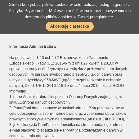
Strona korzysta z plików cookies w celu realizacji usług i zgodnie z
Polityką Prywatności
. Możesz określić warunki przechowywania lub
dostępu do plików cookies w Twojej przeglądarce.
Akceptuję ciasteczka
Informacja Administratora
Na podstawie art. 13 ust. 1 i 2 Rozporządzenia Parlamentu
Europejskiego i Rady (UE) 2016/679 z dnia 27 kwietnia 2016r. w
sprawie ochrony osób fizycznych w związku z przetwarzaniem danych
osobowych i w sprawie swobodnego przepływu takich danych oraz
uchylenia dyrektywy 95/46/WE (ogólne rozporządzenie o ochronie
danych), Dz. U. UE. L. 2016.119.1 z dnia 4 maja 2016r., dalej RODO
informuję:
1. dane Administratora i Inspektora Ochrony Danych znajdują się w
linku „Ochrona danych osobowych”,
2. Pana/Pani dane osobowe w postaci adresu IP, są przetwarzane w
celu udostępniania strony internetowej oraz wypełnienia obowiązków
prawnych spoczywających na administratorze(art.6 ust.1 lit.c RODO),
3. jeżeli korzysta Pan/Pani z odnośnika na stronie będącego adresem
e-mail placówki to zgadza się Pan/Pani na przetwarzanie danych w
celu udzielenia odpowiedzi,