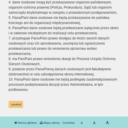
4. dane osobowe mogą być przekazywane organom państwowym,
organom ochrony prawnej (Policja, Prokuratura, Sąd) lub organom
samorządu terytorialnego w związku z prowadzonym postępowaniem,
5. Pana/Pani dane osobowe nie będą przekazywane do państwa
trzeciego ani do organizacji międzynarodowej,
6. Pana/Pani dane osobowe będą przetwarzane wyłącznie przez okres
i w zakresie niezbędnym do realizacji celu przetwarzania,
7. przysługuje Panu/Pani prawo dostępu do treści swoich danych
osobowych oraz ich sprostowania, usunięcia lub ograniczenia
przetwarzania lub prawo do wniesienia sprzeciwu wobec
przetwarzania,
8. ma Pan/Pani prawo wniesienia skargi do Prezesa Urzędu Ochrony
Danych Osobowych,
9. podanie przez Pana/Panią danych osobowych jest fakultatywne
(dobrowolne) w celu udostępnienia strony internetowej,
10. Pana/Pani dane osobowe nie będą podlegały zautomatyzowanym
procesom podejmowania decyzji przez Administratora, w tym
profilowaniu.
zamknij
Strona główna
Mapa strony
Czcionka