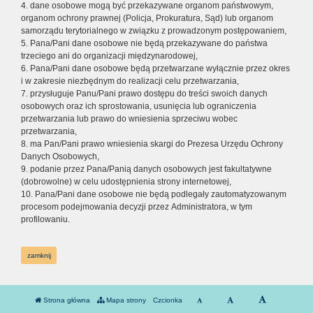
4. dane osobowe mogą być przekazywane organom państwowym,
organom ochrony prawnej (Policja, Prokuratura, Sąd) lub organom
samorządu terytorialnego w związku z prowadzonym postępowaniem,
5. Pana/Pani dane osobowe nie będą przekazywane do państwa
trzeciego ani do organizacji międzynarodowej,
6. Pana/Pani dane osobowe będą przetwarzane wyłącznie przez okres
i w zakresie niezbędnym do realizacji celu przetwarzania,
7. przysługuje Panu/Pani prawo dostępu do treści swoich danych
osobowych oraz ich sprostowania, usunięcia lub ograniczenia
przetwarzania lub prawo do wniesienia sprzeciwu wobec
przetwarzania,
8. ma Pan/Pani prawo wniesienia skargi do Prezesa Urzędu Ochrony
Danych Osobowych,
9. podanie przez Pana/Panią danych osobowych jest fakultatywne
(dobrowolne) w celu udostępnienia strony internetowej,
10. Pana/Pani dane osobowe nie będą podlegały zautomatyzowanym
procesom podejmowania decyzji przez Administratora, w tym
profilowaniu.
zamknij
Strona główna
Mapa strony
Czcionka