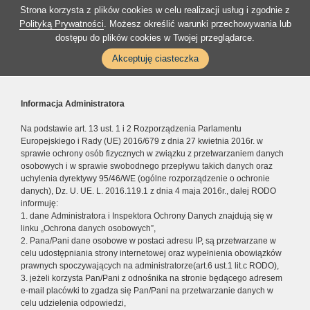
Strona korzysta z plików cookies w celu realizacji usług i zgodnie z
Polityką Prywatności
. Możesz określić warunki przechowywania lub
dostępu do plików cookies w Twojej przeglądarce.
Akceptuję ciasteczka
Informacja Administratora
Na podstawie art. 13 ust. 1 i 2 Rozporządzenia Parlamentu
Europejskiego i Rady (UE) 2016/679 z dnia 27 kwietnia 2016r. w
sprawie ochrony osób fizycznych w związku z przetwarzaniem danych
osobowych i w sprawie swobodnego przepływu takich danych oraz
uchylenia dyrektywy 95/46/WE (ogólne rozporządzenie o ochronie
danych), Dz. U. UE. L. 2016.119.1 z dnia 4 maja 2016r., dalej RODO
informuję:
1. dane Administratora i Inspektora Ochrony Danych znajdują się w
linku „Ochrona danych osobowych”,
2. Pana/Pani dane osobowe w postaci adresu IP, są przetwarzane w
celu udostępniania strony internetowej oraz wypełnienia obowiązków
prawnych spoczywających na administratorze(art.6 ust.1 lit.c RODO),
3. jeżeli korzysta Pan/Pani z odnośnika na stronie będącego adresem
e-mail placówki to zgadza się Pan/Pani na przetwarzanie danych w
celu udzielenia odpowiedzi,