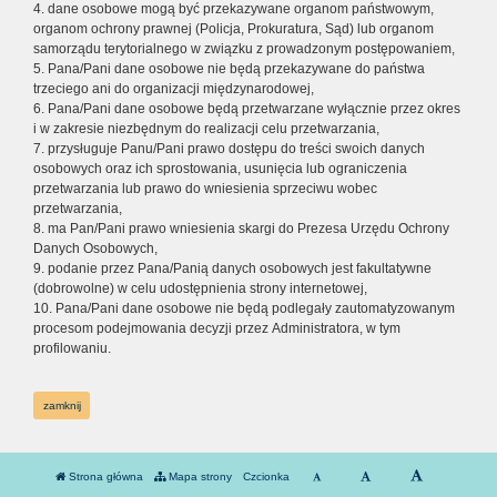
4. dane osobowe mogą być przekazywane organom państwowym,
organom ochrony prawnej (Policja, Prokuratura, Sąd) lub organom
samorządu terytorialnego w związku z prowadzonym postępowaniem,
5. Pana/Pani dane osobowe nie będą przekazywane do państwa
trzeciego ani do organizacji międzynarodowej,
6. Pana/Pani dane osobowe będą przetwarzane wyłącznie przez okres
i w zakresie niezbędnym do realizacji celu przetwarzania,
7. przysługuje Panu/Pani prawo dostępu do treści swoich danych
osobowych oraz ich sprostowania, usunięcia lub ograniczenia
przetwarzania lub prawo do wniesienia sprzeciwu wobec
przetwarzania,
8. ma Pan/Pani prawo wniesienia skargi do Prezesa Urzędu Ochrony
Danych Osobowych,
9. podanie przez Pana/Panią danych osobowych jest fakultatywne
(dobrowolne) w celu udostępnienia strony internetowej,
10. Pana/Pani dane osobowe nie będą podlegały zautomatyzowanym
procesom podejmowania decyzji przez Administratora, w tym
profilowaniu.
zamknij
Strona główna
Mapa strony
Czcionka