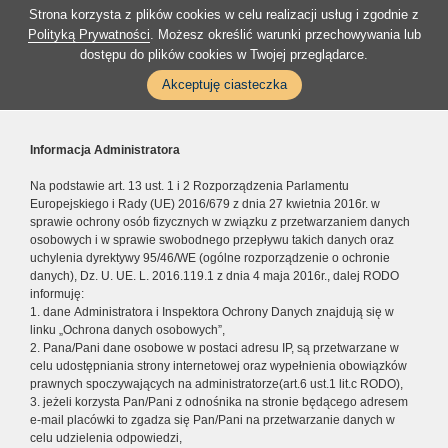
Strona korzysta z plików cookies w celu realizacji usług i zgodnie z
Polityką Prywatności
. Możesz określić warunki przechowywania lub
dostępu do plików cookies w Twojej przeglądarce.
Akceptuję ciasteczka
Informacja Administratora
Na podstawie art. 13 ust. 1 i 2 Rozporządzenia Parlamentu
Europejskiego i Rady (UE) 2016/679 z dnia 27 kwietnia 2016r. w
sprawie ochrony osób fizycznych w związku z przetwarzaniem danych
osobowych i w sprawie swobodnego przepływu takich danych oraz
uchylenia dyrektywy 95/46/WE (ogólne rozporządzenie o ochronie
danych), Dz. U. UE. L. 2016.119.1 z dnia 4 maja 2016r., dalej RODO
informuję:
1. dane Administratora i Inspektora Ochrony Danych znajdują się w
linku „Ochrona danych osobowych”,
2. Pana/Pani dane osobowe w postaci adresu IP, są przetwarzane w
celu udostępniania strony internetowej oraz wypełnienia obowiązków
prawnych spoczywających na administratorze(art.6 ust.1 lit.c RODO),
3. jeżeli korzysta Pan/Pani z odnośnika na stronie będącego adresem
e-mail placówki to zgadza się Pan/Pani na przetwarzanie danych w
celu udzielenia odpowiedzi,