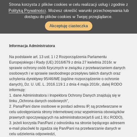
Strona korzysta z plików cookies w celu realizacji usług i zgodnie z
Polityką Prywatności
. Możesz określić warunki przechowywania lub
dostępu do plików cookies w Twojej przeglądarce.
Akceptuję ciasteczka
Informacja Administratora
Na podstawie art. 13 ust. 1 i 2 Rozporządzenia Parlamentu
Europejskiego i Rady (UE) 2016/679 z dnia 27 kwietnia 2016r. w
sprawie ochrony osób fizycznych w związku z przetwarzaniem danych
osobowych i w sprawie swobodnego przepływu takich danych oraz
uchylenia dyrektywy 95/46/WE (ogólne rozporządzenie o ochronie
danych), Dz. U. UE. L. 2016.119.1 z dnia 4 maja 2016r., dalej RODO
informuję:
1. dane Administratora i Inspektora Ochrony Danych znajdują się w
linku „Ochrona danych osobowych”,
2. Pana/Pani dane osobowe w postaci adresu IP, są przetwarzane w
celu udostępniania strony internetowej oraz wypełnienia obowiązków
prawnych spoczywających na administratorze(art.6 ust.1 lit.c RODO),
3. jeżeli korzysta Pan/Pani z odnośnika na stronie będącego adresem
e-mail placówki to zgadza się Pan/Pani na przetwarzanie danych w
celu udzielenia odpowiedzi,