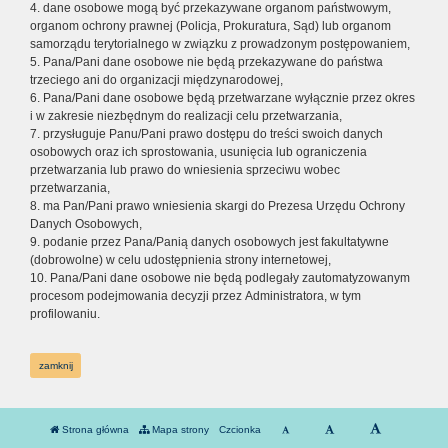
4. dane osobowe mogą być przekazywane organom państwowym,
organom ochrony prawnej (Policja, Prokuratura, Sąd) lub organom
samorządu terytorialnego w związku z prowadzonym postępowaniem,
5. Pana/Pani dane osobowe nie będą przekazywane do państwa
trzeciego ani do organizacji międzynarodowej,
6. Pana/Pani dane osobowe będą przetwarzane wyłącznie przez okres
i w zakresie niezbędnym do realizacji celu przetwarzania,
7. przysługuje Panu/Pani prawo dostępu do treści swoich danych
osobowych oraz ich sprostowania, usunięcia lub ograniczenia
przetwarzania lub prawo do wniesienia sprzeciwu wobec
przetwarzania,
8. ma Pan/Pani prawo wniesienia skargi do Prezesa Urzędu Ochrony
Danych Osobowych,
9. podanie przez Pana/Panią danych osobowych jest fakultatywne
(dobrowolne) w celu udostępnienia strony internetowej,
10. Pana/Pani dane osobowe nie będą podlegały zautomatyzowanym
procesom podejmowania decyzji przez Administratora, w tym
profilowaniu.
zamknij
Strona główna
Mapa strony
Czcionka