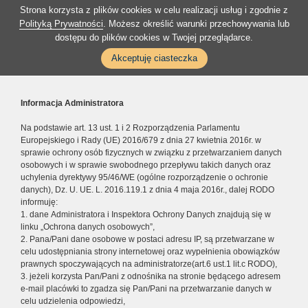
Strona korzysta z plików cookies w celu realizacji usług i zgodnie z
Polityką Prywatności
. Możesz określić warunki przechowywania lub
dostępu do plików cookies w Twojej przeglądarce.
Akceptuję ciasteczka
Informacja Administratora
Na podstawie art. 13 ust. 1 i 2 Rozporządzenia Parlamentu
Europejskiego i Rady (UE) 2016/679 z dnia 27 kwietnia 2016r. w
sprawie ochrony osób fizycznych w związku z przetwarzaniem danych
osobowych i w sprawie swobodnego przepływu takich danych oraz
uchylenia dyrektywy 95/46/WE (ogólne rozporządzenie o ochronie
danych), Dz. U. UE. L. 2016.119.1 z dnia 4 maja 2016r., dalej RODO
informuję:
1. dane Administratora i Inspektora Ochrony Danych znajdują się w
linku „Ochrona danych osobowych”,
2. Pana/Pani dane osobowe w postaci adresu IP, są przetwarzane w
celu udostępniania strony internetowej oraz wypełnienia obowiązków
prawnych spoczywających na administratorze(art.6 ust.1 lit.c RODO),
3. jeżeli korzysta Pan/Pani z odnośnika na stronie będącego adresem
e-mail placówki to zgadza się Pan/Pani na przetwarzanie danych w
celu udzielenia odpowiedzi,