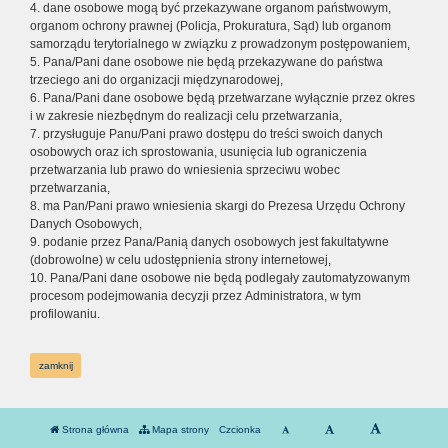
4. dane osobowe mogą być przekazywane organom państwowym,
organom ochrony prawnej (Policja, Prokuratura, Sąd) lub organom
samorządu terytorialnego w związku z prowadzonym postępowaniem,
5. Pana/Pani dane osobowe nie będą przekazywane do państwa
trzeciego ani do organizacji międzynarodowej,
6. Pana/Pani dane osobowe będą przetwarzane wyłącznie przez okres
i w zakresie niezbędnym do realizacji celu przetwarzania,
7. przysługuje Panu/Pani prawo dostępu do treści swoich danych
osobowych oraz ich sprostowania, usunięcia lub ograniczenia
przetwarzania lub prawo do wniesienia sprzeciwu wobec
przetwarzania,
8. ma Pan/Pani prawo wniesienia skargi do Prezesa Urzędu Ochrony
Danych Osobowych,
9. podanie przez Pana/Panią danych osobowych jest fakultatywne
(dobrowolne) w celu udostępnienia strony internetowej,
10. Pana/Pani dane osobowe nie będą podlegały zautomatyzowanym
procesom podejmowania decyzji przez Administratora, w tym
profilowaniu.
zamknij
Strona główna
Mapa strony
Czcionka