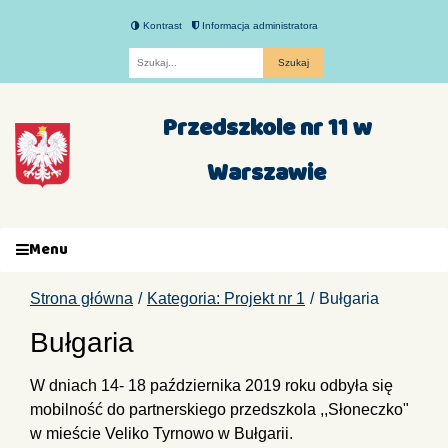
Kontrast
Informacja administratora
Fraza
Przedszkole nr 11 w
Warszawie
Menu
Strona główna
Kategoria: Projekt nr 1
Bułgaria
Bułgaria
W dniach 14- 18 października 2019 roku odbyła się
mobilność do partnerskiego przedszkola ,,Słoneczko"
w mieście Veliko Tyrnowo w Bułgarii.