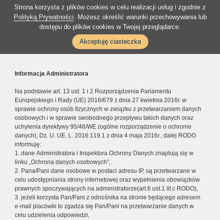
Strona korzysta z plików cookies w celu realizacji usług i zgodnie z
Polityką Prywatności
. Możesz określić warunki przechowywania lub
dostępu do plików cookies w Twojej przeglądarce.
Akceptuję ciasteczka
Informacja Administratora
Na podstawie art. 13 ust. 1 i 2 Rozporządzenia Parlamentu
Europejskiego i Rady (UE) 2016/679 z dnia 27 kwietnia 2016r. w
sprawie ochrony osób fizycznych w związku z przetwarzaniem danych
osobowych i w sprawie swobodnego przepływu takich danych oraz
uchylenia dyrektywy 95/46/WE (ogólne rozporządzenie o ochronie
danych), Dz. U. UE. L. 2016.119.1 z dnia 4 maja 2016r., dalej RODO
informuję:
1. dane Administratora i Inspektora Ochrony Danych znajdują się w
linku „Ochrona danych osobowych”,
2. Pana/Pani dane osobowe w postaci adresu IP, są przetwarzane w
celu udostępniania strony internetowej oraz wypełnienia obowiązków
prawnych spoczywających na administratorze(art.6 ust.1 lit.c RODO),
3. jeżeli korzysta Pan/Pani z odnośnika na stronie będącego adresem
e-mail placówki to zgadza się Pan/Pani na przetwarzanie danych w
celu udzielenia odpowiedzi,