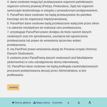
4. dane osobowe mogą być przekazywane organom państwowym,
organom ochrony prawnej (Policja, Prokuratura, Sąd) lub organom
samorządu terytorialnego w związku z prowadzonym postępowaniem,
5. Pana/Pani dane osobowe nie będą przekazywane do państwa
trzeciego ani do organizacji międzynarodowej,
6. Pana/Pani dane osobowe będą przetwarzane wyłącznie przez okres
i w zakresie niezbędnym do realizacji celu przetwarzania,
7. przysługuje Panu/Pani prawo dostępu do treści swoich danych
osobowych oraz ich sprostowania, usunięcia lub ograniczenia
przetwarzania lub prawo do wniesienia sprzeciwu wobec
przetwarzania,
8. ma Pan/Pani prawo wniesienia skargi do Prezesa Urzędu Ochrony
Danych Osobowych,
9. podanie przez Pana/Panią danych osobowych jest fakultatywne
(dobrowolne) w celu udostępnienia strony internetowej,
10. Pana/Pani dane osobowe nie będą podlegały zautomatyzowanym
procesom podejmowania decyzji przez Administratora, w tym
profilowaniu.
zamknij
Strona główna
Mapa strony
Czcionka