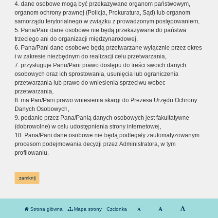
4. dane osobowe mogą być przekazywane organom państwowym,
organom ochrony prawnej (Policja, Prokuratura, Sąd) lub organom
samorządu terytorialnego w związku z prowadzonym postępowaniem,
5. Pana/Pani dane osobowe nie będą przekazywane do państwa
trzeciego ani do organizacji międzynarodowej,
6. Pana/Pani dane osobowe będą przetwarzane wyłącznie przez okres
i w zakresie niezbędnym do realizacji celu przetwarzania,
7. przysługuje Panu/Pani prawo dostępu do treści swoich danych
osobowych oraz ich sprostowania, usunięcia lub ograniczenia
przetwarzania lub prawo do wniesienia sprzeciwu wobec
przetwarzania,
8. ma Pan/Pani prawo wniesienia skargi do Prezesa Urzędu Ochrony
Danych Osobowych,
9. podanie przez Pana/Panią danych osobowych jest fakultatywne
(dobrowolne) w celu udostępnienia strony internetowej,
10. Pana/Pani dane osobowe nie będą podlegały zautomatyzowanym
procesom podejmowania decyzji przez Administratora, w tym
profilowaniu.
zamknij
Strona główna
Mapa strony
Czcionka