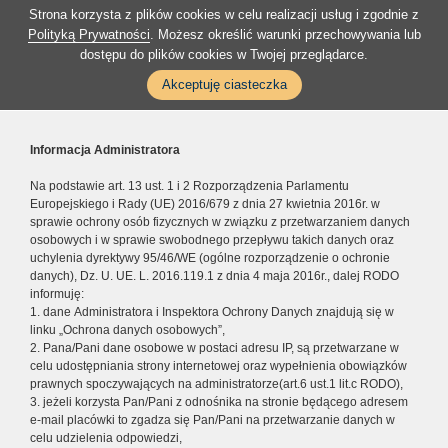
Strona korzysta z plików cookies w celu realizacji usług i zgodnie z
Polityką Prywatności
. Możesz określić warunki przechowywania lub
dostępu do plików cookies w Twojej przeglądarce.
Akceptuję ciasteczka
Informacja Administratora
Na podstawie art. 13 ust. 1 i 2 Rozporządzenia Parlamentu
Europejskiego i Rady (UE) 2016/679 z dnia 27 kwietnia 2016r. w
sprawie ochrony osób fizycznych w związku z przetwarzaniem danych
osobowych i w sprawie swobodnego przepływu takich danych oraz
uchylenia dyrektywy 95/46/WE (ogólne rozporządzenie o ochronie
danych), Dz. U. UE. L. 2016.119.1 z dnia 4 maja 2016r., dalej RODO
informuję:
1. dane Administratora i Inspektora Ochrony Danych znajdują się w
linku „Ochrona danych osobowych”,
2. Pana/Pani dane osobowe w postaci adresu IP, są przetwarzane w
celu udostępniania strony internetowej oraz wypełnienia obowiązków
prawnych spoczywających na administratorze(art.6 ust.1 lit.c RODO),
3. jeżeli korzysta Pan/Pani z odnośnika na stronie będącego adresem
e-mail placówki to zgadza się Pan/Pani na przetwarzanie danych w
celu udzielenia odpowiedzi,