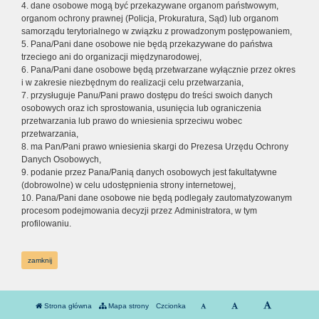
4. dane osobowe mogą być przekazywane organom państwowym,
organom ochrony prawnej (Policja, Prokuratura, Sąd) lub organom
samorządu terytorialnego w związku z prowadzonym postępowaniem,
5. Pana/Pani dane osobowe nie będą przekazywane do państwa
trzeciego ani do organizacji międzynarodowej,
6. Pana/Pani dane osobowe będą przetwarzane wyłącznie przez okres
i w zakresie niezbędnym do realizacji celu przetwarzania,
7. przysługuje Panu/Pani prawo dostępu do treści swoich danych
osobowych oraz ich sprostowania, usunięcia lub ograniczenia
przetwarzania lub prawo do wniesienia sprzeciwu wobec
przetwarzania,
8. ma Pan/Pani prawo wniesienia skargi do Prezesa Urzędu Ochrony
Danych Osobowych,
9. podanie przez Pana/Panią danych osobowych jest fakultatywne
(dobrowolne) w celu udostępnienia strony internetowej,
10. Pana/Pani dane osobowe nie będą podlegały zautomatyzowanym
procesom podejmowania decyzji przez Administratora, w tym
profilowaniu.
zamknij
Strona główna
Mapa strony
Czcionka