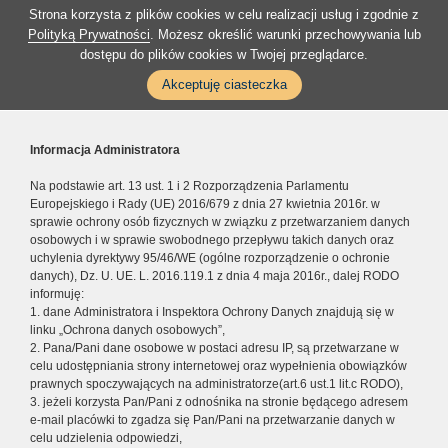
Strona korzysta z plików cookies w celu realizacji usług i zgodnie z
Polityką Prywatności
. Możesz określić warunki przechowywania lub
dostępu do plików cookies w Twojej przeglądarce.
Akceptuję ciasteczka
Informacja Administratora
Na podstawie art. 13 ust. 1 i 2 Rozporządzenia Parlamentu
Europejskiego i Rady (UE) 2016/679 z dnia 27 kwietnia 2016r. w
sprawie ochrony osób fizycznych w związku z przetwarzaniem danych
osobowych i w sprawie swobodnego przepływu takich danych oraz
uchylenia dyrektywy 95/46/WE (ogólne rozporządzenie o ochronie
danych), Dz. U. UE. L. 2016.119.1 z dnia 4 maja 2016r., dalej RODO
informuję:
1. dane Administratora i Inspektora Ochrony Danych znajdują się w
linku „Ochrona danych osobowych”,
2. Pana/Pani dane osobowe w postaci adresu IP, są przetwarzane w
celu udostępniania strony internetowej oraz wypełnienia obowiązków
prawnych spoczywających na administratorze(art.6 ust.1 lit.c RODO),
3. jeżeli korzysta Pan/Pani z odnośnika na stronie będącego adresem
e-mail placówki to zgadza się Pan/Pani na przetwarzanie danych w
celu udzielenia odpowiedzi,