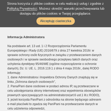
Strona korzysta z plików cookies w celu realizacji usług i zgodnie z
Polityką Prywatności
. Możesz określić warunki przechowywania lub
dostępu do plików cookies w Twojej przeglądarce.
Akceptuję ciasteczka
Informacja Administratora
Na podstawie art. 13 ust. 1 i 2 Rozporządzenia Parlamentu
Europejskiego i Rady (UE) 2016/679 z dnia 27 kwietnia 2016r. w
sprawie ochrony osób fizycznych w związku z przetwarzaniem danych
osobowych i w sprawie swobodnego przepływu takich danych oraz
uchylenia dyrektywy 95/46/WE (ogólne rozporządzenie o ochronie
danych), Dz. U. UE. L. 2016.119.1 z dnia 4 maja 2016r., dalej RODO
informuję:
1. dane Administratora i Inspektora Ochrony Danych znajdują się w
linku „Ochrona danych osobowych”,
2. Pana/Pani dane osobowe w postaci adresu IP, są przetwarzane w
celu udostępniania strony internetowej oraz wypełnienia obowiązków
prawnych spoczywających na administratorze(art.6 ust.1 lit.c RODO),
3. jeżeli korzysta Pan/Pani z odnośnika na stronie będącego adresem
e-mail placówki to zgadza się Pan/Pani na przetwarzanie danych w
celu udzielenia odpowiedzi,