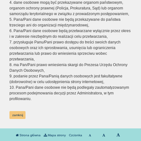
4. dane osobowe mogą być przekazywane organom państwowym,
organom ochrony prawnej (Policja, Prokuratura, Sąd) lub organom
samorządu terytorialnego w związku z prowadzonym postępowaniem,
5. Pana/Pani dane osobowe nie będą przekazywane do państwa
trzeciego ani do organizacji międzynarodowej,
6. Pana/Pani dane osobowe będą przetwarzane wyłącznie przez okres
i w zakresie niezbędnym do realizacji celu przetwarzania,
7. przysługuje Panu/Pani prawo dostępu do treści swoich danych
osobowych oraz ich sprostowania, usunięcia lub ograniczenia
przetwarzania lub prawo do wniesienia sprzeciwu wobec
przetwarzania,
8. ma Pan/Pani prawo wniesienia skargi do Prezesa Urzędu Ochrony
Danych Osobowych,
9. podanie przez Pana/Panią danych osobowych jest fakultatywne
(dobrowolne) w celu udostępnienia strony internetowej,
10. Pana/Pani dane osobowe nie będą podlegały zautomatyzowanym
procesom podejmowania decyzji przez Administratora, w tym
profilowaniu.
zamknij
Strona główna
Mapa strony
Czcionka