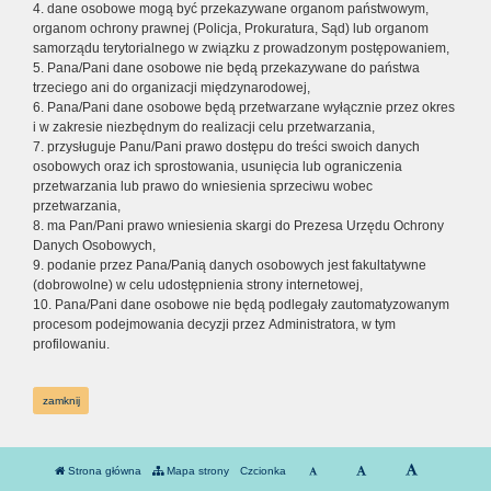
4. dane osobowe mogą być przekazywane organom państwowym,
organom ochrony prawnej (Policja, Prokuratura, Sąd) lub organom
samorządu terytorialnego w związku z prowadzonym postępowaniem,
5. Pana/Pani dane osobowe nie będą przekazywane do państwa
trzeciego ani do organizacji międzynarodowej,
6. Pana/Pani dane osobowe będą przetwarzane wyłącznie przez okres
i w zakresie niezbędnym do realizacji celu przetwarzania,
7. przysługuje Panu/Pani prawo dostępu do treści swoich danych
osobowych oraz ich sprostowania, usunięcia lub ograniczenia
przetwarzania lub prawo do wniesienia sprzeciwu wobec
przetwarzania,
8. ma Pan/Pani prawo wniesienia skargi do Prezesa Urzędu Ochrony
Danych Osobowych,
9. podanie przez Pana/Panią danych osobowych jest fakultatywne
(dobrowolne) w celu udostępnienia strony internetowej,
10. Pana/Pani dane osobowe nie będą podlegały zautomatyzowanym
procesom podejmowania decyzji przez Administratora, w tym
profilowaniu.
zamknij
Strona główna
Mapa strony
Czcionka