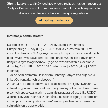
Strona korzysta z plików cookies w celu realizacji usług i zgodnie z
Polityką Prywatności
. Możesz określić warunki przechowywania lub
dostępu do plików cookies w Twojej przeglądarce.
Akceptuję ciasteczka
Informacja Administratora
Na podstawie art. 13 ust. 1 i 2 Rozporządzenia Parlamentu
Europejskiego i Rady (UE) 2016/679 z dnia 27 kwietnia 2016r. w
sprawie ochrony osób fizycznych w związku z przetwarzaniem danych
osobowych i w sprawie swobodnego przepływu takich danych oraz
uchylenia dyrektywy 95/46/WE (ogólne rozporządzenie o ochronie
danych), Dz. U. UE. L. 2016.119.1 z dnia 4 maja 2016r., dalej RODO
informuję:
1. dane Administratora i Inspektora Ochrony Danych znajdują się w
linku „Ochrona danych osobowych”,
2. Pana/Pani dane osobowe w postaci adresu IP, są przetwarzane w
celu udostępniania strony internetowej oraz wypełnienia obowiązków
prawnych spoczywających na administratorze(art.6 ust.1 lit.c RODO),
3. jeżeli korzysta Pan/Pani z odnośnika na stronie będącego adresem
e-mail placówki to zgadza się Pan/Pani na przetwarzanie danych w
celu udzielenia odpowiedzi,