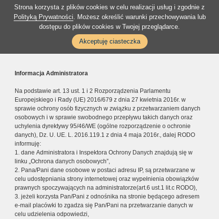
Strona korzysta z plików cookies w celu realizacji usług i zgodnie z
Polityką Prywatności
. Możesz określić warunki przechowywania lub
dostępu do plików cookies w Twojej przeglądarce.
Akceptuję ciasteczka
Informacja Administratora
Na podstawie art. 13 ust. 1 i 2 Rozporządzenia Parlamentu
Europejskiego i Rady (UE) 2016/679 z dnia 27 kwietnia 2016r. w
sprawie ochrony osób fizycznych w związku z przetwarzaniem danych
osobowych i w sprawie swobodnego przepływu takich danych oraz
uchylenia dyrektywy 95/46/WE (ogólne rozporządzenie o ochronie
danych), Dz. U. UE. L. 2016.119.1 z dnia 4 maja 2016r., dalej RODO
informuję:
1. dane Administratora i Inspektora Ochrony Danych znajdują się w
linku „Ochrona danych osobowych”,
2. Pana/Pani dane osobowe w postaci adresu IP, są przetwarzane w
celu udostępniania strony internetowej oraz wypełnienia obowiązków
prawnych spoczywających na administratorze(art.6 ust.1 lit.c RODO),
3. jeżeli korzysta Pan/Pani z odnośnika na stronie będącego adresem
e-mail placówki to zgadza się Pan/Pani na przetwarzanie danych w
celu udzielenia odpowiedzi,