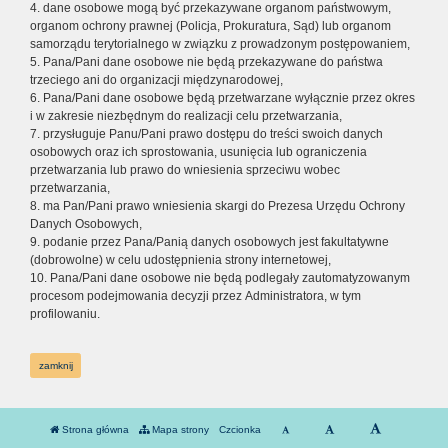
4. dane osobowe mogą być przekazywane organom państwowym,
organom ochrony prawnej (Policja, Prokuratura, Sąd) lub organom
samorządu terytorialnego w związku z prowadzonym postępowaniem,
5. Pana/Pani dane osobowe nie będą przekazywane do państwa
trzeciego ani do organizacji międzynarodowej,
6. Pana/Pani dane osobowe będą przetwarzane wyłącznie przez okres
i w zakresie niezbędnym do realizacji celu przetwarzania,
7. przysługuje Panu/Pani prawo dostępu do treści swoich danych
osobowych oraz ich sprostowania, usunięcia lub ograniczenia
przetwarzania lub prawo do wniesienia sprzeciwu wobec
przetwarzania,
8. ma Pan/Pani prawo wniesienia skargi do Prezesa Urzędu Ochrony
Danych Osobowych,
9. podanie przez Pana/Panią danych osobowych jest fakultatywne
(dobrowolne) w celu udostępnienia strony internetowej,
10. Pana/Pani dane osobowe nie będą podlegały zautomatyzowanym
procesom podejmowania decyzji przez Administratora, w tym
profilowaniu.
zamknij
Strona główna
Mapa strony
Czcionka