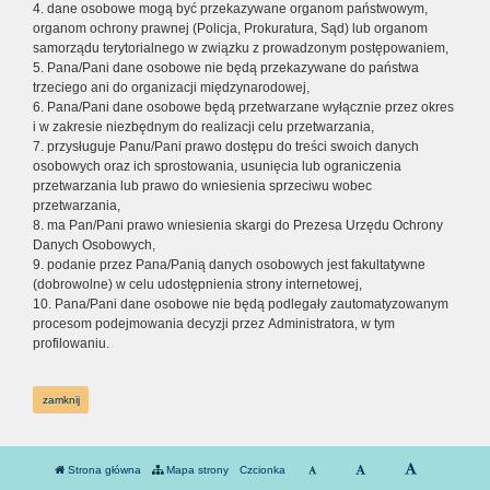
4. dane osobowe mogą być przekazywane organom państwowym,
organom ochrony prawnej (Policja, Prokuratura, Sąd) lub organom
samorządu terytorialnego w związku z prowadzonym postępowaniem,
5. Pana/Pani dane osobowe nie będą przekazywane do państwa
trzeciego ani do organizacji międzynarodowej,
6. Pana/Pani dane osobowe będą przetwarzane wyłącznie przez okres
i w zakresie niezbędnym do realizacji celu przetwarzania,
7. przysługuje Panu/Pani prawo dostępu do treści swoich danych
osobowych oraz ich sprostowania, usunięcia lub ograniczenia
przetwarzania lub prawo do wniesienia sprzeciwu wobec
przetwarzania,
8. ma Pan/Pani prawo wniesienia skargi do Prezesa Urzędu Ochrony
Danych Osobowych,
9. podanie przez Pana/Panią danych osobowych jest fakultatywne
(dobrowolne) w celu udostępnienia strony internetowej,
10. Pana/Pani dane osobowe nie będą podlegały zautomatyzowanym
procesom podejmowania decyzji przez Administratora, w tym
profilowaniu.
zamknij
Strona główna
Mapa strony
Czcionka