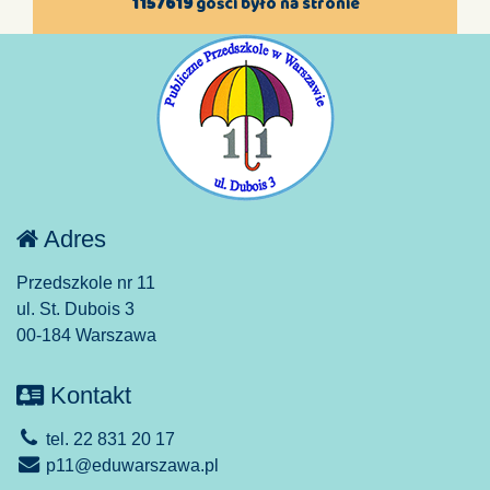
1157619
gości było na stronie
Adres
Przedszkole nr 11
ul. St. Dubois 3
00-184 Warszawa
Kontakt
tel. 22 831 20 17
p11@eduwarszawa.pl