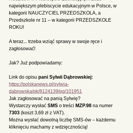
największym plebiscycie edukacyjnym w Polsce, w
kategorii NAUCZYCIEL PRZEDSZKOLA, a
Przedszkole nr 11 – w kategorii PRZEDSZKOLE
ROKU!
A teraz... trzeba wziąć sprawy w swoje ręce i
zagłosować!
Jak? Już podpowiadamy:
Link do opisu
pani Sylwii Dąbrowskiej:
https://polskanews.pl/sylwia-
dabrowska/pk/8124139/pg/101951
Jak zagłosować na panią Sylwię?
Wystarczy wysłać
SMS
o treści
MZP.98
na numer
7303
(koszt 3,69 zł z VAT).
Można wysłać dowolną liczbę SMS-ów – każdemu
kliknięciu machamy z wdzięcznością!