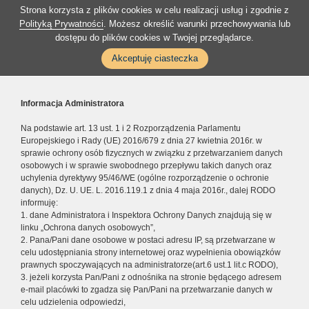
Strona korzysta z plików cookies w celu realizacji usług i zgodnie z
Polityką Prywatności
. Możesz określić warunki przechowywania lub
dostępu do plików cookies w Twojej przeglądarce.
Akceptuję ciasteczka
Informacja Administratora
Na podstawie art. 13 ust. 1 i 2 Rozporządzenia Parlamentu
Europejskiego i Rady (UE) 2016/679 z dnia 27 kwietnia 2016r. w
sprawie ochrony osób fizycznych w związku z przetwarzaniem danych
osobowych i w sprawie swobodnego przepływu takich danych oraz
uchylenia dyrektywy 95/46/WE (ogólne rozporządzenie o ochronie
danych), Dz. U. UE. L. 2016.119.1 z dnia 4 maja 2016r., dalej RODO
informuję:
1. dane Administratora i Inspektora Ochrony Danych znajdują się w
linku „Ochrona danych osobowych”,
2. Pana/Pani dane osobowe w postaci adresu IP, są przetwarzane w
celu udostępniania strony internetowej oraz wypełnienia obowiązków
prawnych spoczywających na administratorze(art.6 ust.1 lit.c RODO),
3. jeżeli korzysta Pan/Pani z odnośnika na stronie będącego adresem
e-mail placówki to zgadza się Pan/Pani na przetwarzanie danych w
celu udzielenia odpowiedzi,