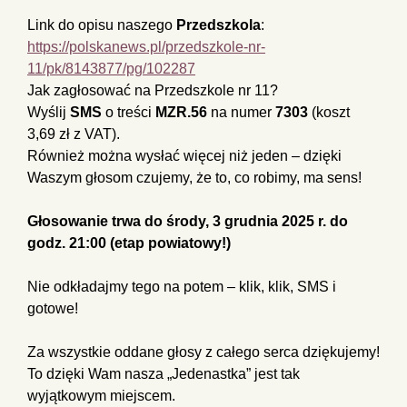
Link do opisu naszego
Przedszkola
:
https://polskanews.pl/przedszkole-nr-
11/pk/8143877/pg/102287
Jak zagłosować na Przedszkole nr 11?
Wyślij
SMS
o treści
MZR.56
na numer
7303
(koszt
3,69 zł z VAT).
Również można wysłać więcej niż jeden – dzięki
Waszym głosom czujemy, że to, co robimy, ma sens!
Głosowanie trwa do środy, 3 grudnia 2025 r. do
godz. 21:00 (etap powiatowy!)
Nie odkładajmy tego na potem – klik, klik, SMS i
gotowe!
Za wszystkie oddane głosy z całego serca dziękujemy!
To dzięki Wam nasza „Jedenastka” jest tak
wyjątkowym miejscem.