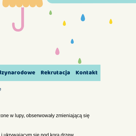
ędzynarodowe
Rekrutacja
Kontakt
e
one w lupy, obserwowały zmieniającą się
 i ukrywającym się pod korą drzew