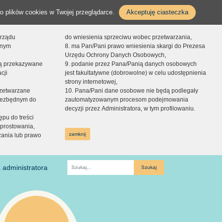
o plików cookies w Twojej przeglądarce.
Akceptuję ciasteczka
orządu
do wniesienia sprzeciwu wobec przetwarzania,
onym
8. ma Pan/Pani prawo wniesienia skargi do Prezesa
Urzędu Ochrony Danych Osobowych,
dą przekazywane
9. podanie przez Pana/Panią danych osobowych
cji
jest fakultatywne (dobrowolne) w celu udostępnienia
strony internetowej,
zetwarzane
10. Pana/Pani dane osobowe nie będą podlegały
niezbędnym do
zautomatyzowanym procesom podejmowania
decyzji przez Administratora, w tym profilowaniu.
ępu do treści
prostowania,
zamknij
zania lub prawo
 administratora
Fraza