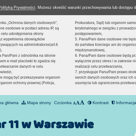
Polityką Prywatności
. Możesz określić warunki przechowywania lub dostępu d
 linku „Ochrona danych osobowych”,
Prokuratura, Sąd) lub organom sam
ne osobowe w postaci adresu IP, są
terytorialnego w związku z prowadz
 celu udostępniania strony
postępowaniem,
raz wypełnienia obowiązków
5. Pana/Pani dane osobowe nie bę
ywających na administratorze(art.6
do państwa trzeciego ani do organiza
),
międzynarodowej,
sta Pan/Pani z odnośnika na stronie
6. Pana/Pani dane osobowe będą pr
em e-mail placówki to zgadza się
wyłącznie przez okres i w zakresie 
zetwarzanie danych w celu
realizacji celu przetwarzania,
owiedzi,
7. przysługuje Panu/Pani prawo dost
we mogą być przekazywane organom
swoich danych osobowych oraz ich s
ganom ochrony prawnej (Policja,
usunięcia lub ograniczenia przetwar
na główna
Mapa strony
Czcionka
Kontrast
Informacja
nr 11 w Warszawie