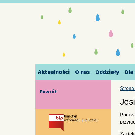
Aktualności
O nas
Oddziały
Dla
Strona
Powrót
Jes
Podcza
przyro
Zaciek