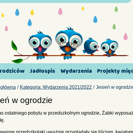
 rodziców
Jadłospis
Wydarzenia
Projekty mi
 główna
Kategoria: Wydarzenia 2021/2022
Jesień w ogrodzi
ień w ogrodzie
s ostatniego pobytu w przedszkolnym ogrodzie, Żabki wyposaż
dę.
awione przedszkolaki uważnie przyglądały się liściom, kwiatom