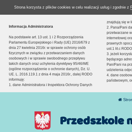
Strona korzysta z plików cookies w celu realizacji usług i zgodnie z
znajdują się w
Informacja Administratora
2. Pana/Pani da
przetwarzane w
Na podstawie art. 13 ust. 1 i 2 Rozporządzenia
internetowej o
Parlamentu Europejskiego i Rady (UE) 2016/679 z
prawnych spocz
dnia 27 kwietnia 2016r. w sprawie ochrony osób
ust.1 lit.c RODO
fizycznych w związku z przetwarzaniem danych
3. jeżeli korzy
osobowych i w sprawie swobodnego przepływu
będącego adres
takich danych oraz uchylenia dyrektywy 95/46/WE
Pan/Pani na pr
(ogólne rozporządzenie o ochronie danych), Dz. U.
udzielenia odp
UE. L. 2016.119.1 z dnia 4 maja 2016r., dalej RODO
4. dane osobo
informuję:
państwowym, or
1. dane Administratora i Inspektora Ochrony Danych
Stro
Przedszkole 