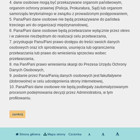
4. dane osobowe mogą być przekazywane organom państwowym,
organom ochrony prawnej (Policja, Prokuratura, Sąd) lub organom
samorządu terytorialnego w związku z prowadzonym postępowaniem,
5. Pana/Pani dane osobowe nie będą przekazywane do państwa
trzeciego ani do organizacji międzynarodowej,
6. Pana/Pani dane osobowe będą przetwarzane wyłącznie przez okres
i w zakresie niezbędnym do realizacji celu przetwarzania,
7. przysługuje Panu/Pani prawo dostępu do treści swoich danych
osobowych oraz ich sprostowania, usunięcia lub ograniczenia
przetwarzania lub prawo do wniesienia sprzeciwu wobec
przetwarzania,
8. ma Pan/Pani prawo wniesienia skargi do Prezesa Urzędu Ochrony
Danych Osobowych,
9. podanie przez Pana/Panią danych osobowych jest fakultatywne
(dobrowolne) w celu udostępnienia strony internetowej,
10. Pana/Pani dane osobowe nie będą podlegały zautomatyzowanym
procesom podejmowania decyzji przez Administratora, w tym
profilowaniu.
zamknij
Strona główna
Mapa strony
Czcionka