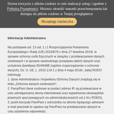
Strona korzysta z plików cookies w celu realizacji usług i zgodnie z
Polityką Prywatności
. Możesz określić warunki przechowywania lub
dostępu do plików cookies w Twojej przeglądarce.
Akceptuję ciasteczka
Informacja Administratora
Na podstawie art. 13 ust. 1 i 2 Rozporządzenia Parlamentu
Europejskiego i Rady (UE) 2016/679 z dnia 27 kwietnia 2016r. w
sprawie ochrony osób fizycznych w związku z przetwarzaniem danych
osobowych i w sprawie swobodnego przepływu takich danych oraz
uchylenia dyrektywy 95/46/WE (ogólne rozporządzenie o ochronie
danych), Dz. U. UE. L. 2016.119.1 z dnia 4 maja 2016r., dalej RODO
informuję:
1. dane Administratora i Inspektora Ochrony Danych znajdują się w
linku „Ochrona danych osobowych”,
2. Pana/Pani dane osobowe w postaci adresu IP, są przetwarzane w
celu udostępniania strony internetowej oraz wypełnienia obowiązków
prawnych spoczywających na administratorze(art.6 ust.1 lit.c RODO),
3. jeżeli korzysta Pan/Pani z odnośnika na stronie będącego adresem
e-mail placówki to zgadza się Pan/Pani na przetwarzanie danych w
celu udzielenia odpowiedzi,