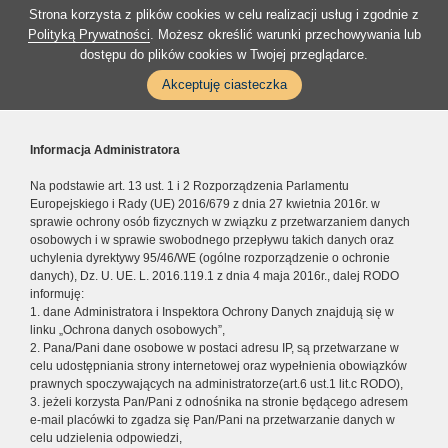
Strona korzysta z plików cookies w celu realizacji usług i zgodnie z
Polityką Prywatności
. Możesz określić warunki przechowywania lub
dostępu do plików cookies w Twojej przeglądarce.
Akceptuję ciasteczka
Informacja Administratora
Na podstawie art. 13 ust. 1 i 2 Rozporządzenia Parlamentu
Europejskiego i Rady (UE) 2016/679 z dnia 27 kwietnia 2016r. w
sprawie ochrony osób fizycznych w związku z przetwarzaniem danych
osobowych i w sprawie swobodnego przepływu takich danych oraz
uchylenia dyrektywy 95/46/WE (ogólne rozporządzenie o ochronie
danych), Dz. U. UE. L. 2016.119.1 z dnia 4 maja 2016r., dalej RODO
informuję:
1. dane Administratora i Inspektora Ochrony Danych znajdują się w
linku „Ochrona danych osobowych”,
2. Pana/Pani dane osobowe w postaci adresu IP, są przetwarzane w
celu udostępniania strony internetowej oraz wypełnienia obowiązków
prawnych spoczywających na administratorze(art.6 ust.1 lit.c RODO),
3. jeżeli korzysta Pan/Pani z odnośnika na stronie będącego adresem
e-mail placówki to zgadza się Pan/Pani na przetwarzanie danych w
celu udzielenia odpowiedzi,