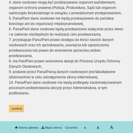
4. dane osobowe mogą być przekazywane organom państwowym,
organom ochrony prawnej (Policja, Prokuratura, Sąd) lub organom
samorządu terytorialnego w związku z prowadzonym postępowaniem,
5. Pana/Pani dane osobowe nie będą przekazywane do państwa
trzeciego ani do organizacji międzynarodowej,
6. Pana/Pani dane osobowe będą przetwarzane wyłącznie przez okres
i w zakresie niezbędnym do realizacji celu przetwarzania,
7. przysługuje Panu/Pani prawo dostępu do treści swoich danych
osobowych oraz ich sprostowania, usunięcia lub ograniczenia
przetwarzania lub prawo do wniesienia sprzeciwu wobec
przetwarzania,
8. ma Pan/Pani prawo wniesienia skargi do Prezesa Urzędu Ochrony
Danych Osobowych,
9. podanie przez Pana/Panią danych osobowych jest fakultatywne
(dobrowolne) w celu udostępnienia strony internetowej,
10. Pana/Pani dane osobowe nie będą podlegały zautomatyzowanym
procesom podejmowania decyzji przez Administratora, w tym
profilowaniu.
zamknij
Strona główna
Mapa strony
Czcionka