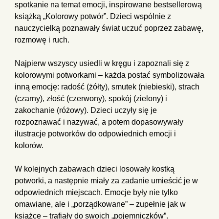
spotkanie na temat emocji, inspirowane bestsellerową
książką „Kolorowy potwór”. Dzieci wspólnie z
nauczycielką poznawały świat uczuć poprzez zabawę,
rozmowę i ruch.
Najpierw wszyscy usiedli w kręgu i zapoznali się z
kolorowymi potworkami – każda postać symbolizowała
inną emocję: radość (żółty), smutek (niebieski), strach
(czarny), złość (czerwony), spokój (zielony) i
zakochanie (różowy). Dzieci uczyły się je
rozpoznawać i nazywać, a potem dopasowywały
ilustracje potworków do odpowiednich emocji i
kolorów.
W kolejnych zabawach dzieci losowały kostką
potworki, a następnie miały za zadanie umieścić je w
odpowiednich miejscach. Emocje były nie tylko
omawiane, ale i „porządkowane” – zupełnie jak w
książce – trafiały do swoich „pojemniczków”.