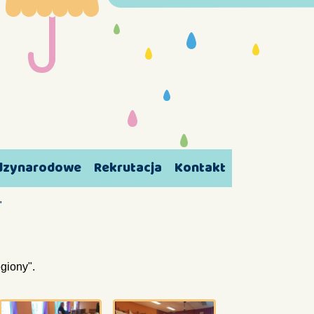
ędzynarodowe
Rekrutacja
Kontakt
"
egiony".