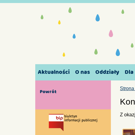
Aktualności
O nas
Oddziały
Dla
Strona
Powrót
Kon
Z okaz