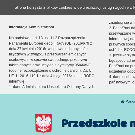
Strona korzysta z plików cookies w celu realizacji usług i zgodnie z
znajdują się w
Informacja Administratora
2. Pana/Pani da
przetwarzane w
Na podstawie art. 13 ust. 1 i 2 Rozporządzenia
internetowej o
Parlamentu Europejskiego i Rady (UE) 2016/679 z
prawnych spocz
dnia 27 kwietnia 2016r. w sprawie ochrony osób
ust.1 lit.c RODO
fizycznych w związku z przetwarzaniem danych
3. jeżeli korzy
osobowych i w sprawie swobodnego przepływu
będącego adres
takich danych oraz uchylenia dyrektywy 95/46/WE
Pan/Pani na pr
(ogólne rozporządzenie o ochronie danych), Dz. U.
udzielenia odp
UE. L. 2016.119.1 z dnia 4 maja 2016r., dalej RODO
4. dane osobo
informuję:
państwowym, or
1. dane Administratora i Inspektora Ochrony Danych
Stro
Przedszkole 