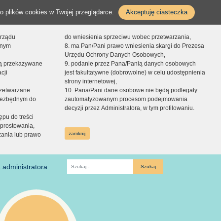
o plików cookies w Twojej przeglądarce.
Akceptuję ciasteczka
orządu
do wniesienia sprzeciwu wobec przetwarzania,
onym
8. ma Pan/Pani prawo wniesienia skargi do Prezesa
Urzędu Ochrony Danych Osobowych,
dą przekazywane
9. podanie przez Pana/Panią danych osobowych
cji
jest fakultatywne (dobrowolne) w celu udostępnienia
strony internetowej,
zetwarzane
10. Pana/Pani dane osobowe nie będą podlegały
niezbędnym do
zautomatyzowanym procesom podejmowania
decyzji przez Administratora, w tym profilowaniu.
ępu do treści
prostowania,
zamknij
zania lub prawo
 administratora
Fraza