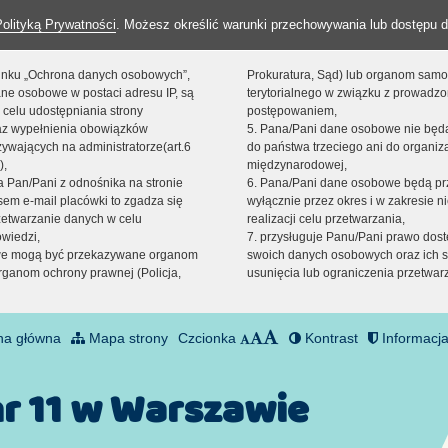
Polityką Prywatności
. Możesz określić warunki przechowywania lub dostępu d
 linku „Ochrona danych osobowych”,
Prokuratura, Sąd) lub organom sam
ne osobowe w postaci adresu IP, są
terytorialnego w związku z prowadz
 celu udostępniania strony
postępowaniem,
raz wypełnienia obowiązków
5. Pana/Pani dane osobowe nie bę
ywających na administratorze(art.6
do państwa trzeciego ani do organiza
),
międzynarodowej,
sta Pan/Pani z odnośnika na stronie
6. Pana/Pani dane osobowe będą pr
em e-mail placówki to zgadza się
wyłącznie przez okres i w zakresie 
zetwarzanie danych w celu
realizacji celu przetwarzania,
owiedzi,
7. przysługuje Panu/Pani prawo dost
we mogą być przekazywane organom
swoich danych osobowych oraz ich s
ganom ochrony prawnej (Policja,
usunięcia lub ograniczenia przetwar
na główna
Mapa strony
Czcionka
Kontrast
Informacja
nr 11 w Warszawie