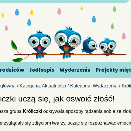
 rodziców
Jadłospis
Wydarzenia
Projekty mi
 główna
Kategoria: Aktualności
Kategoria: Wydarzenia
Król
iczki uczą się, jak oswoić złość!
asza grupa
Króliczki
odkrywała sposoby radzenia sobie ze złoś
 przyglądały się zdjęciom twarzy, ucząc się rozpoznawać emocje 