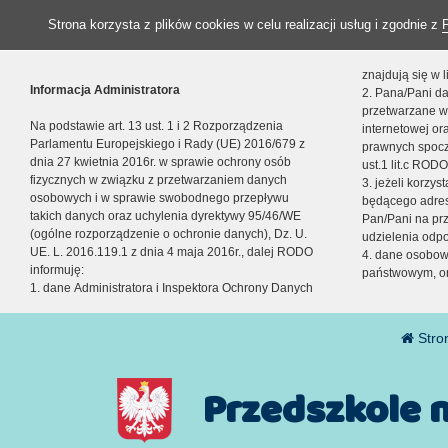
Strona korzysta z plików cookies w celu realizacji usług i zgodnie z
znajdują się w
Informacja Administratora
2. Pana/Pani da
przetwarzane w
Na podstawie art. 13 ust. 1 i 2 Rozporządzenia
internetowej o
Parlamentu Europejskiego i Rady (UE) 2016/679 z
prawnych spocz
dnia 27 kwietnia 2016r. w sprawie ochrony osób
ust.1 lit.c RODO
fizycznych w związku z przetwarzaniem danych
3. jeżeli korzy
osobowych i w sprawie swobodnego przepływu
będącego adres
takich danych oraz uchylenia dyrektywy 95/46/WE
Pan/Pani na pr
(ogólne rozporządzenie o ochronie danych), Dz. U.
udzielenia odp
UE. L. 2016.119.1 z dnia 4 maja 2016r., dalej RODO
4. dane osobo
informuję:
państwowym, or
1. dane Administratora i Inspektora Ochrony Danych
Stro
Przedszkole 