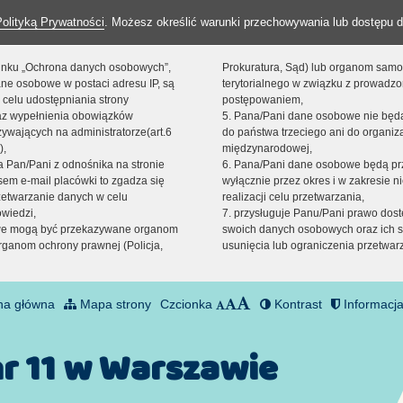
Polityką Prywatności
. Możesz określić warunki przechowywania lub dostępu d
 linku „Ochrona danych osobowych”,
Prokuratura, Sąd) lub organom sam
ne osobowe w postaci adresu IP, są
terytorialnego w związku z prowadz
 celu udostępniania strony
postępowaniem,
raz wypełnienia obowiązków
5. Pana/Pani dane osobowe nie bę
ywających na administratorze(art.6
do państwa trzeciego ani do organiza
),
międzynarodowej,
sta Pan/Pani z odnośnika na stronie
6. Pana/Pani dane osobowe będą pr
em e-mail placówki to zgadza się
wyłącznie przez okres i w zakresie 
zetwarzanie danych w celu
realizacji celu przetwarzania,
owiedzi,
7. przysługuje Panu/Pani prawo dost
we mogą być przekazywane organom
swoich danych osobowych oraz ich s
ganom ochrony prawnej (Policja,
usunięcia lub ograniczenia przetwar
na główna
Mapa strony
Czcionka
Kontrast
Informacja
nr 11 w Warszawie