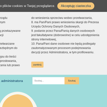
o plików cookies w Twojej przeglądarce.
Akceptuję ciasteczka
orządu
do wniesienia sprzeciwu wobec przetwarzania,
onym
8. ma Pan/Pani prawo wniesienia skargi do Prezesa
Urzędu Ochrony Danych Osobowych,
dą przekazywane
9. podanie przez Pana/Panią danych osobowych
cji
jest fakultatywne (dobrowolne) w celu udostępnienia
strony internetowej,
zetwarzane
10. Pana/Pani dane osobowe nie będą podlegały
niezbędnym do
zautomatyzowanym procesom podejmowania
decyzji przez Administratora, w tym profilowaniu.
ępu do treści
prostowania,
zamknij
zania lub prawo
 administratora
Fraza