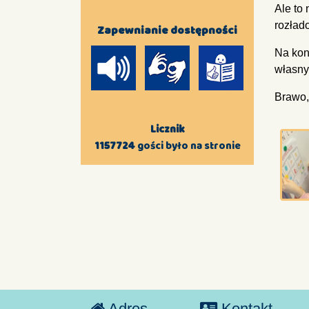
Ale to
rozłado
Zapewnianie dostępności
Na ko
własny
Brawo, 
Licznik
1157724
gości było na stronie
Adres
Kontakt