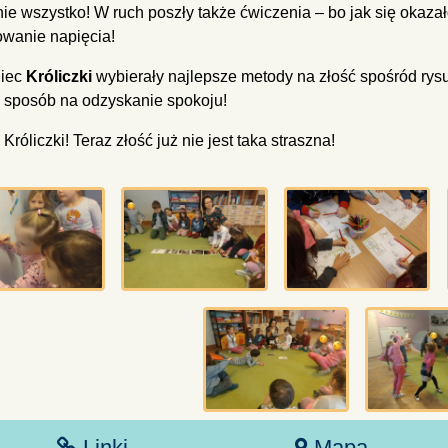
 nie wszystko! W ruch poszły także ćwiczenia – bo jak się okaza
wanie napięcia! ‍️
niec
Króliczki
wybierały najlepsze metody na złość spośród ry
 sposób na odzyskanie spokoju! ️
Króliczki! Teraz złość już nie jest taka straszna!
Linki
Mapa