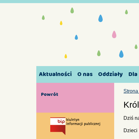
Aktualności
O nas
Oddziały
Dla
Strona
Powrót
Król
Dziś n
Dzieci