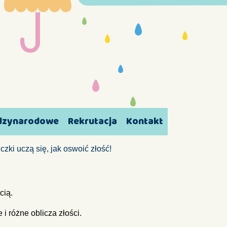
ędzynarodowe
Rekrutacja
Kontakt
iczki uczą się, jak oswoić złość!
cią.
i różne oblicza złości.