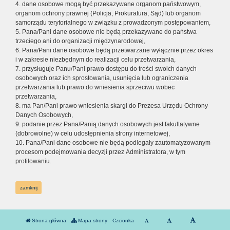
4. dane osobowe mogą być przekazywane organom państwowym,
organom ochrony prawnej (Policja, Prokuratura, Sąd) lub organom
samorządu terytorialnego w związku z prowadzonym postępowaniem,
5. Pana/Pani dane osobowe nie będą przekazywane do państwa
trzeciego ani do organizacji międzynarodowej,
6. Pana/Pani dane osobowe będą przetwarzane wyłącznie przez okres
i w zakresie niezbędnym do realizacji celu przetwarzania,
7. przysługuje Panu/Pani prawo dostępu do treści swoich danych
osobowych oraz ich sprostowania, usunięcia lub ograniczenia
przetwarzania lub prawo do wniesienia sprzeciwu wobec
przetwarzania,
8. ma Pan/Pani prawo wniesienia skargi do Prezesa Urzędu Ochrony
Danych Osobowych,
9. podanie przez Pana/Panią danych osobowych jest fakultatywne
(dobrowolne) w celu udostępnienia strony internetowej,
10. Pana/Pani dane osobowe nie będą podlegały zautomatyzowanym
procesom podejmowania decyzji przez Administratora, w tym
profilowaniu.
zamknij
Strona główna
Mapa strony
Czcionka