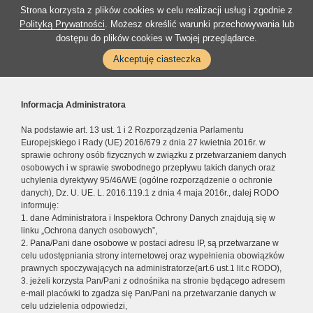
Strona korzysta z plików cookies w celu realizacji usług i zgodnie z
Polityką Prywatności
. Możesz określić warunki przechowywania lub
dostępu do plików cookies w Twojej przeglądarce.
Akceptuję ciasteczka
Informacja Administratora
Na podstawie art. 13 ust. 1 i 2 Rozporządzenia Parlamentu
Europejskiego i Rady (UE) 2016/679 z dnia 27 kwietnia 2016r. w
sprawie ochrony osób fizycznych w związku z przetwarzaniem danych
osobowych i w sprawie swobodnego przepływu takich danych oraz
uchylenia dyrektywy 95/46/WE (ogólne rozporządzenie o ochronie
danych), Dz. U. UE. L. 2016.119.1 z dnia 4 maja 2016r., dalej RODO
informuję:
1. dane Administratora i Inspektora Ochrony Danych znajdują się w
linku „Ochrona danych osobowych”,
2. Pana/Pani dane osobowe w postaci adresu IP, są przetwarzane w
celu udostępniania strony internetowej oraz wypełnienia obowiązków
prawnych spoczywających na administratorze(art.6 ust.1 lit.c RODO),
3. jeżeli korzysta Pan/Pani z odnośnika na stronie będącego adresem
e-mail placówki to zgadza się Pan/Pani na przetwarzanie danych w
celu udzielenia odpowiedzi,