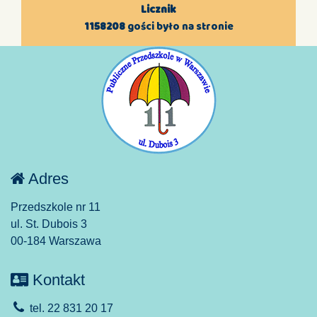
Licznik
1158208
gości było na stronie
Adres
Przedszkole nr 11
ul. St. Dubois 3
00-184 Warszawa
Kontakt
tel. 22 831 20 17