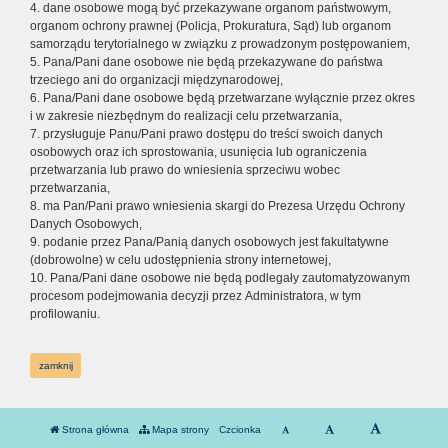
4. dane osobowe mogą być przekazywane organom państwowym,
organom ochrony prawnej (Policja, Prokuratura, Sąd) lub organom
samorządu terytorialnego w związku z prowadzonym postępowaniem,
5. Pana/Pani dane osobowe nie będą przekazywane do państwa
trzeciego ani do organizacji międzynarodowej,
6. Pana/Pani dane osobowe będą przetwarzane wyłącznie przez okres
i w zakresie niezbędnym do realizacji celu przetwarzania,
7. przysługuje Panu/Pani prawo dostępu do treści swoich danych
osobowych oraz ich sprostowania, usunięcia lub ograniczenia
przetwarzania lub prawo do wniesienia sprzeciwu wobec
przetwarzania,
8. ma Pan/Pani prawo wniesienia skargi do Prezesa Urzędu Ochrony
Danych Osobowych,
9. podanie przez Pana/Panią danych osobowych jest fakultatywne
(dobrowolne) w celu udostępnienia strony internetowej,
10. Pana/Pani dane osobowe nie będą podlegały zautomatyzowanym
procesom podejmowania decyzji przez Administratora, w tym
profilowaniu.
zamknij
Strona główna
Mapa strony
Czcionka