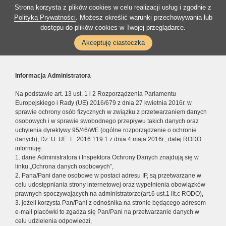
Strona korzysta z plików cookies w celu realizacji usług i zgodnie z
Polityką Prywatności
. Możesz określić warunki przechowywania lub
dostępu do plików cookies w Twojej przeglądarce.
Akceptuję ciasteczka
Informacja Administratora
Na podstawie art. 13 ust. 1 i 2 Rozporządzenia Parlamentu
Europejskiego i Rady (UE) 2016/679 z dnia 27 kwietnia 2016r. w
sprawie ochrony osób fizycznych w związku z przetwarzaniem danych
osobowych i w sprawie swobodnego przepływu takich danych oraz
uchylenia dyrektywy 95/46/WE (ogólne rozporządzenie o ochronie
danych), Dz. U. UE. L. 2016.119.1 z dnia 4 maja 2016r., dalej RODO
informuję:
1. dane Administratora i Inspektora Ochrony Danych znajdują się w
linku „Ochrona danych osobowych”,
2. Pana/Pani dane osobowe w postaci adresu IP, są przetwarzane w
celu udostępniania strony internetowej oraz wypełnienia obowiązków
prawnych spoczywających na administratorze(art.6 ust.1 lit.c RODO),
3. jeżeli korzysta Pan/Pani z odnośnika na stronie będącego adresem
e-mail placówki to zgadza się Pan/Pani na przetwarzanie danych w
celu udzielenia odpowiedzi,