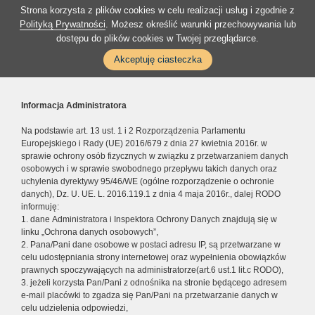
Strona korzysta z plików cookies w celu realizacji usług i zgodnie z
Polityką Prywatności
. Możesz określić warunki przechowywania lub
dostępu do plików cookies w Twojej przeglądarce.
Akceptuję ciasteczka
Informacja Administratora
Na podstawie art. 13 ust. 1 i 2 Rozporządzenia Parlamentu
Europejskiego i Rady (UE) 2016/679 z dnia 27 kwietnia 2016r. w
sprawie ochrony osób fizycznych w związku z przetwarzaniem danych
osobowych i w sprawie swobodnego przepływu takich danych oraz
uchylenia dyrektywy 95/46/WE (ogólne rozporządzenie o ochronie
danych), Dz. U. UE. L. 2016.119.1 z dnia 4 maja 2016r., dalej RODO
informuję:
1. dane Administratora i Inspektora Ochrony Danych znajdują się w
linku „Ochrona danych osobowych”,
2. Pana/Pani dane osobowe w postaci adresu IP, są przetwarzane w
celu udostępniania strony internetowej oraz wypełnienia obowiązków
prawnych spoczywających na administratorze(art.6 ust.1 lit.c RODO),
3. jeżeli korzysta Pan/Pani z odnośnika na stronie będącego adresem
e-mail placówki to zgadza się Pan/Pani na przetwarzanie danych w
celu udzielenia odpowiedzi,