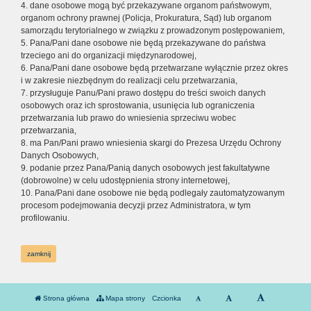
4. dane osobowe mogą być przekazywane organom państwowym,
organom ochrony prawnej (Policja, Prokuratura, Sąd) lub organom
samorządu terytorialnego w związku z prowadzonym postępowaniem,
5. Pana/Pani dane osobowe nie będą przekazywane do państwa
trzeciego ani do organizacji międzynarodowej,
6. Pana/Pani dane osobowe będą przetwarzane wyłącznie przez okres
i w zakresie niezbędnym do realizacji celu przetwarzania,
7. przysługuje Panu/Pani prawo dostępu do treści swoich danych
osobowych oraz ich sprostowania, usunięcia lub ograniczenia
przetwarzania lub prawo do wniesienia sprzeciwu wobec
przetwarzania,
8. ma Pan/Pani prawo wniesienia skargi do Prezesa Urzędu Ochrony
Danych Osobowych,
9. podanie przez Pana/Panią danych osobowych jest fakultatywne
(dobrowolne) w celu udostępnienia strony internetowej,
10. Pana/Pani dane osobowe nie będą podlegały zautomatyzowanym
procesom podejmowania decyzji przez Administratora, w tym
profilowaniu.
zamknij
Strona główna
Mapa strony
Czcionka