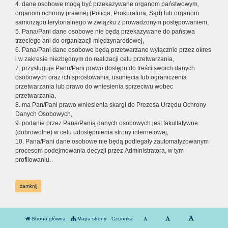
4. dane osobowe mogą być przekazywane organom państwowym,
organom ochrony prawnej (Policja, Prokuratura, Sąd) lub organom
samorządu terytorialnego w związku z prowadzonym postępowaniem,
5. Pana/Pani dane osobowe nie będą przekazywane do państwa
trzeciego ani do organizacji międzynarodowej,
6. Pana/Pani dane osobowe będą przetwarzane wyłącznie przez okres
i w zakresie niezbędnym do realizacji celu przetwarzania,
7. przysługuje Panu/Pani prawo dostępu do treści swoich danych
osobowych oraz ich sprostowania, usunięcia lub ograniczenia
przetwarzania lub prawo do wniesienia sprzeciwu wobec
przetwarzania,
8. ma Pan/Pani prawo wniesienia skargi do Prezesa Urzędu Ochrony
Danych Osobowych,
9. podanie przez Pana/Panią danych osobowych jest fakultatywne
(dobrowolne) w celu udostępnienia strony internetowej,
10. Pana/Pani dane osobowe nie będą podlegały zautomatyzowanym
procesom podejmowania decyzji przez Administratora, w tym
profilowaniu.
zamknij
Strona główna
Mapa strony
Czcionka