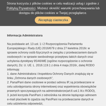
Strona korzysta z plików cookies w celu realizacji usług i zgodnie z
Polityką Prywatności
. Możesz określić warunki przechowywania lub
dostępu do plików cookies w Twojej przeglądarce.
Akceptuję ciasteczka
Informacja Administratora
Na podstawie art. 13 ust. 1 i 2 Rozporządzenia Parlamentu
Europejskiego i Rady (UE) 2016/679 z dnia 27 kwietnia 2016r. w
sprawie ochrony osób fizycznych w związku z przetwarzaniem danych
osobowych i w sprawie swobodnego przepływu takich danych oraz
uchylenia dyrektywy 95/46/WE (ogólne rozporządzenie o ochronie
danych), Dz. U. UE. L. 2016.119.1 z dnia 4 maja 2016r., dalej RODO
informuję:
1. dane Administratora i Inspektora Ochrony Danych znajdują się w
linku „Ochrona danych osobowych”,
2. Pana/Pani dane osobowe w postaci adresu IP, są przetwarzane w
celu udostępniania strony internetowej oraz wypełnienia obowiązków
prawnych spoczywających na administratorze(art.6 ust.1 lit.c RODO),
3. jeżeli korzysta Pan/Pani z odnośnika na stronie będącego adresem
e-mail placówki to zgadza się Pan/Pani na przetwarzanie danych w
celu udzielenia odpowiedzi,