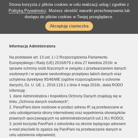
Strona korzysta z plików cookies w celu realizacji usług i zgodnie z
Polityką Prywatności
. Możesz określić warunki przechowywania lub
dostępu do plików cookies w Twojej przeglądarce.
Akceptuję ciasteczka
Informacja Administratora
Na podstawie art. 13 ust. 1 i 2 Rozporządzenia Parlamentu
Europejskiego i Rady (UE) 2016/679 z dnia 27 kwietnia 2016r. w
sprawie ochrony osób fizycznych w związku z przetwarzaniem danych
osobowych i w sprawie swobodnego przepływu takich danych oraz
uchylenia dyrektywy 95/46/WE (ogólne rozporządzenie o ochronie
danych), Dz. U. UE. L. 2016.119.1 z dnia 4 maja 2016r., dalej RODO
informuję:
1. dane Administratora i Inspektora Ochrony Danych znajdują się w
linku „Ochrona danych osobowych”,
2. Pana/Pani dane osobowe w postaci adresu IP, są przetwarzane w
celu udostępniania strony internetowej oraz wypełnienia obowiązków
prawnych spoczywających na administratorze(art.6 ust.1 lit.c RODO),
3. jeżeli korzysta Pan/Pani z odnośnika na stronie będącego adresem
e-mail placówki to zgadza się Pan/Pani na przetwarzanie danych w
celu udzielenia odpowiedzi,