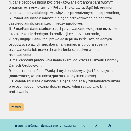
4. dane osobowe mogą być przekazywane organom państwowym,
organom ochrony prawnej (Policja, Prokuratura, Sąd) lub organom
samorządu terytorialnego w związku z prowadzonym postępowaniem,
5. Pana/Pani dane osobowe nie będą przekazywane do państwa
trzeciego ani do organizacji międzynarodowej,
6. Pana/Pani dane osobowe będą przetwarzane wyłącznie przez okres
i w zakresie niezbędnym do realizacji celu przetwarzania,
7. przysługuje Panu/Pani prawo dostępu do treści swoich danych
osobowych oraz ich sprostowania, usunięcia lub ograniczenia
przetwarzania lub prawo do wniesienia sprzeciwu wobec
przetwarzania,
8. ma Pan/Pani prawo wniesienia skargi do Prezesa Urzędu Ochrony
Danych Osobowych,
9. podanie przez Pana/Panią danych osobowych jest fakultatywne
(dobrowolne) w celu udostępnienia strony internetowej,
10. Pana/Pani dane osobowe nie będą podlegały zautomatyzowanym
procesom podejmowania decyzji przez Administratora, w tym
profilowaniu.
zamknij
Strona główna
Mapa strony
Czcionka