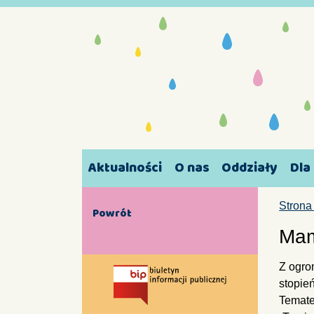
Aktualności
O nas
Oddziały
Dla
Strona
Powrót
Mam
Z ogro
stopie
Temate