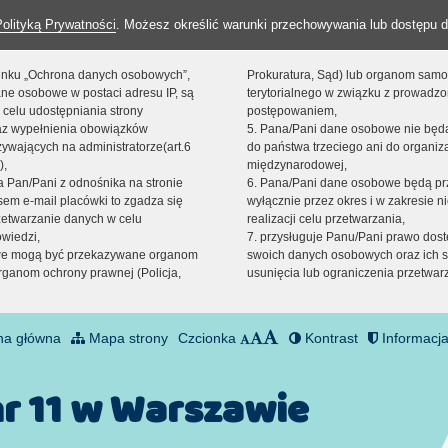
Polityką Prywatności
. Możesz określić warunki przechowywania lub dostępu d
 linku „Ochrona danych osobowych”,
Prokuratura, Sąd) lub organom sam
ne osobowe w postaci adresu IP, są
terytorialnego w związku z prowadz
 celu udostępniania strony
postępowaniem,
raz wypełnienia obowiązków
5. Pana/Pani dane osobowe nie bę
ywających na administratorze(art.6
do państwa trzeciego ani do organiza
),
międzynarodowej,
sta Pan/Pani z odnośnika na stronie
6. Pana/Pani dane osobowe będą pr
em e-mail placówki to zgadza się
wyłącznie przez okres i w zakresie 
zetwarzanie danych w celu
realizacji celu przetwarzania,
owiedzi,
7. przysługuje Panu/Pani prawo dost
we mogą być przekazywane organom
swoich danych osobowych oraz ich s
ganom ochrony prawnej (Policja,
usunięcia lub ograniczenia przetwar
na główna
Mapa strony
Czcionka
Kontrast
Informacja
nr 11 w Warszawie