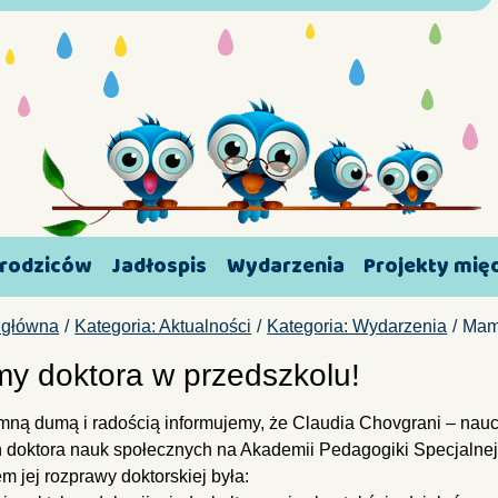
 rodziców
Jadłospis
Wydarzenia
Projekty mi
 główna
Kategoria: Aktualności
Kategoria: Wydarzenia
Mamy
y doktora w przedszkolu!
mną dumą i radością informujemy, że Claudia Chovgrani – nau
ń doktora nauk społecznych na Akademii Pedagogiki Specjalnej 
m jej rozprawy doktorskiej była: