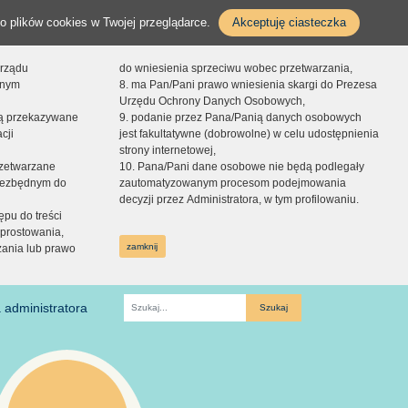
o plików cookies w Twojej przeglądarce.
Akceptuję ciasteczka
orządu
do wniesienia sprzeciwu wobec przetwarzania,
onym
8. ma Pan/Pani prawo wniesienia skargi do Prezesa
Urzędu Ochrony Danych Osobowych,
dą przekazywane
9. podanie przez Pana/Panią danych osobowych
cji
jest fakultatywne (dobrowolne) w celu udostępnienia
strony internetowej,
zetwarzane
10. Pana/Pani dane osobowe nie będą podlegały
niezbędnym do
zautomatyzowanym procesom podejmowania
decyzji przez Administratora, w tym profilowaniu.
ępu do treści
prostowania,
zamknij
zania lub prawo
 administratora
Fraza