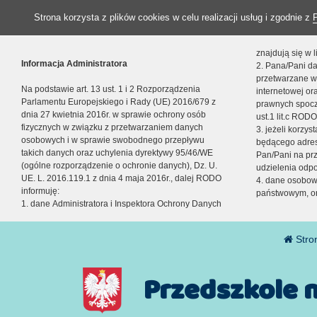
Strona korzysta z plików cookies w celu realizacji usług i zgodnie z
znajdują się w
Informacja Administratora
2. Pana/Pani da
przetwarzane w
Na podstawie art. 13 ust. 1 i 2 Rozporządzenia
internetowej o
Parlamentu Europejskiego i Rady (UE) 2016/679 z
prawnych spocz
dnia 27 kwietnia 2016r. w sprawie ochrony osób
ust.1 lit.c RODO
fizycznych w związku z przetwarzaniem danych
3. jeżeli korzy
osobowych i w sprawie swobodnego przepływu
będącego adres
takich danych oraz uchylenia dyrektywy 95/46/WE
Pan/Pani na pr
(ogólne rozporządzenie o ochronie danych), Dz. U.
udzielenia odp
UE. L. 2016.119.1 z dnia 4 maja 2016r., dalej RODO
4. dane osobo
informuję:
państwowym, or
1. dane Administratora i Inspektora Ochrony Danych
Stro
Przedszkole 