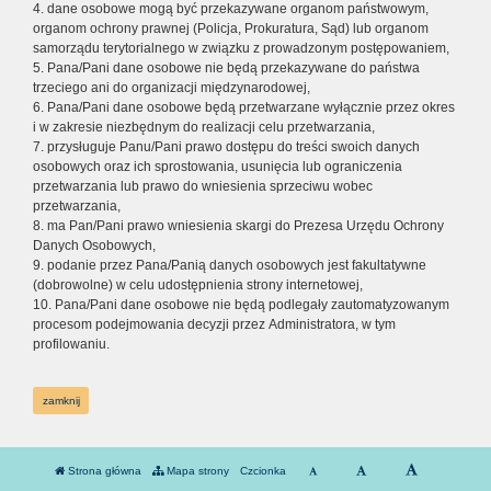
4. dane osobowe mogą być przekazywane organom państwowym,
organom ochrony prawnej (Policja, Prokuratura, Sąd) lub organom
samorządu terytorialnego w związku z prowadzonym postępowaniem,
5. Pana/Pani dane osobowe nie będą przekazywane do państwa
trzeciego ani do organizacji międzynarodowej,
6. Pana/Pani dane osobowe będą przetwarzane wyłącznie przez okres
i w zakresie niezbędnym do realizacji celu przetwarzania,
7. przysługuje Panu/Pani prawo dostępu do treści swoich danych
osobowych oraz ich sprostowania, usunięcia lub ograniczenia
przetwarzania lub prawo do wniesienia sprzeciwu wobec
przetwarzania,
8. ma Pan/Pani prawo wniesienia skargi do Prezesa Urzędu Ochrony
Danych Osobowych,
9. podanie przez Pana/Panią danych osobowych jest fakultatywne
(dobrowolne) w celu udostępnienia strony internetowej,
10. Pana/Pani dane osobowe nie będą podlegały zautomatyzowanym
procesom podejmowania decyzji przez Administratora, w tym
profilowaniu.
zamknij
Strona główna
Mapa strony
Czcionka