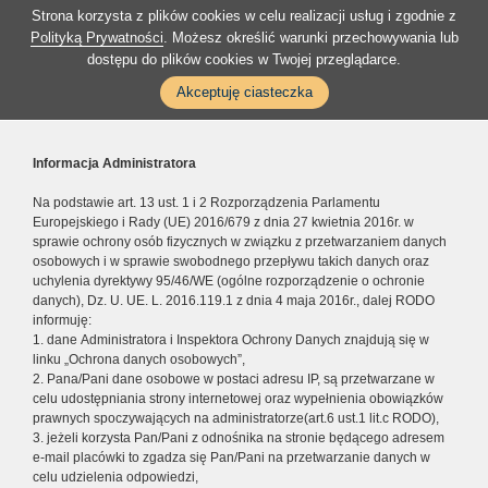
Strona korzysta z plików cookies w celu realizacji usług i zgodnie z
Polityką Prywatności
. Możesz określić warunki przechowywania lub
dostępu do plików cookies w Twojej przeglądarce.
Akceptuję ciasteczka
Informacja Administratora
Na podstawie art. 13 ust. 1 i 2 Rozporządzenia Parlamentu
Europejskiego i Rady (UE) 2016/679 z dnia 27 kwietnia 2016r. w
sprawie ochrony osób fizycznych w związku z przetwarzaniem danych
osobowych i w sprawie swobodnego przepływu takich danych oraz
uchylenia dyrektywy 95/46/WE (ogólne rozporządzenie o ochronie
danych), Dz. U. UE. L. 2016.119.1 z dnia 4 maja 2016r., dalej RODO
informuję:
1. dane Administratora i Inspektora Ochrony Danych znajdują się w
linku „Ochrona danych osobowych”,
2. Pana/Pani dane osobowe w postaci adresu IP, są przetwarzane w
celu udostępniania strony internetowej oraz wypełnienia obowiązków
prawnych spoczywających na administratorze(art.6 ust.1 lit.c RODO),
3. jeżeli korzysta Pan/Pani z odnośnika na stronie będącego adresem
e-mail placówki to zgadza się Pan/Pani na przetwarzanie danych w
celu udzielenia odpowiedzi,