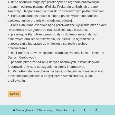
4. dane osobowe mogą być przekazywane organom państwowym,
organom ochrony prawnej (Policja, Prokuratura, Sąd) lub organom
samorządu terytorialnego w związku z prowadzonym postępowaniem,
5. Pana/Pani dane osobowe nie będą przekazywane do państwa
trzeciego ani do organizacji międzynarodowej,
6. Pana/Pani dane osobowe będą przetwarzane wyłącznie przez okres
i w zakresie niezbędnym do realizacji celu przetwarzania,
7. przysługuje Panu/Pani prawo dostępu do treści swoich danych
osobowych oraz ich sprostowania, usunięcia lub ograniczenia
przetwarzania lub prawo do wniesienia sprzeciwu wobec
przetwarzania,
8. ma Pan/Pani prawo wniesienia skargi do Prezesa Urzędu Ochrony
Danych Osobowych,
9. podanie przez Pana/Panią danych osobowych jest fakultatywne
(dobrowolne) w celu udostępnienia strony internetowej,
10. Pana/Pani dane osobowe nie będą podlegały zautomatyzowanym
procesom podejmowania decyzji przez Administratora, w tym
profilowaniu.
zamknij
Strona główna
Mapa strony
Czcionka