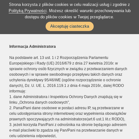
Strona korzysta z plików cookies w celu realizacji usług i zgodnie z
Polityką Prywatności
. Możesz określić warunki przechowywania lub
dostępu do plików cookies w Twojej przeglądarce.
Akceptuję ciasteczka
Informacja Administratora
Na podstawie art. 13 ust. 1 i 2 Rozporządzenia Parlamentu
Europejskiego i Rady (UE) 2016/679 z dnia 27 kwietnia 2016r. w
sprawie ochrony osób fizycznych w związku z przetwarzaniem danych
osobowych i w sprawie swobodnego przepływu takich danych oraz
uchylenia dyrektywy 95/46/WE (ogólne rozporządzenie o ochronie
danych), Dz. U. UE. L. 2016.119.1 z dnia 4 maja 2016r., dalej RODO
informuję:
1. dane Administratora i Inspektora Ochrony Danych znajdują się w
linku „Ochrona danych osobowych”,
2. Pana/Pani dane osobowe w postaci adresu IP, są przetwarzane w
celu udostępniania strony internetowej oraz wypełnienia obowiązków
prawnych spoczywających na administratorze(art.6 ust.1 lit.c RODO),
3. jeżeli korzysta Pan/Pani z odnośnika na stronie będącego adresem
e-mail placówki to zgadza się Pan/Pani na przetwarzanie danych w
celu udzielenia odpowiedzi,