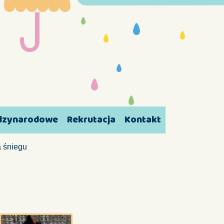
ędzynarodowe
Rekrutacja
Kontakt
a śniegu