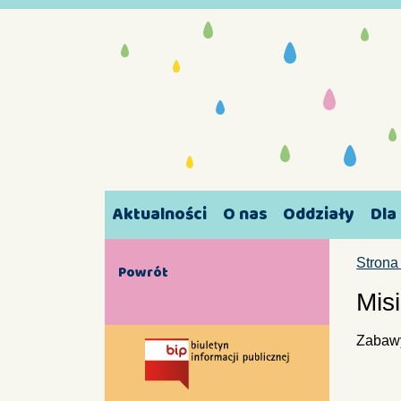
Aktualności
O nas
Oddziały
Dla
Strona
Powrót
Mis
Zabawy