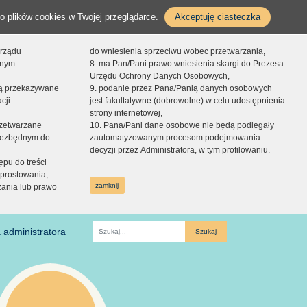
o plików cookies w Twojej przeglądarce.
Akceptuję ciasteczka
orządu
do wniesienia sprzeciwu wobec przetwarzania,
onym
8. ma Pan/Pani prawo wniesienia skargi do Prezesa
Urzędu Ochrony Danych Osobowych,
dą przekazywane
9. podanie przez Pana/Panią danych osobowych
cji
jest fakultatywne (dobrowolne) w celu udostępnienia
strony internetowej,
zetwarzane
10. Pana/Pani dane osobowe nie będą podlegały
niezbędnym do
zautomatyzowanym procesom podejmowania
decyzji przez Administratora, w tym profilowaniu.
ępu do treści
prostowania,
zamknij
zania lub prawo
 administratora
Fraza