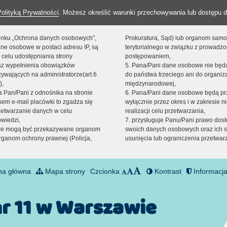
Polityką Prywatności
. Możesz określić warunki przechowywania lub dostępu d
 linku „Ochrona danych osobowych”,
Prokuratura, Sąd) lub organom sam
ne osobowe w postaci adresu IP, są
terytorialnego w związku z prowadz
 celu udostępniania strony
postępowaniem,
raz wypełnienia obowiązków
5. Pana/Pani dane osobowe nie bę
ywających na administratorze(art.6
do państwa trzeciego ani do organiza
),
międzynarodowej,
sta Pan/Pani z odnośnika na stronie
6. Pana/Pani dane osobowe będą pr
em e-mail placówki to zgadza się
wyłącznie przez okres i w zakresie 
zetwarzanie danych w celu
realizacji celu przetwarzania,
owiedzi,
7. przysługuje Panu/Pani prawo dost
we mogą być przekazywane organom
swoich danych osobowych oraz ich s
ganom ochrony prawnej (Policja,
usunięcia lub ograniczenia przetwar
na główna
Mapa strony
Czcionka
Kontrast
Informacja
nr 11 w Warszawie