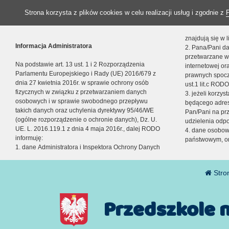
Strona korzysta z plików cookies w celu realizacji usług i zgodnie z
znajdują się w
Informacja Administratora
2. Pana/Pani da
przetwarzane w
Na podstawie art. 13 ust. 1 i 2 Rozporządzenia
internetowej o
Parlamentu Europejskiego i Rady (UE) 2016/679 z
prawnych spocz
dnia 27 kwietnia 2016r. w sprawie ochrony osób
ust.1 lit.c RODO
fizycznych w związku z przetwarzaniem danych
3. jeżeli korzy
osobowych i w sprawie swobodnego przepływu
będącego adres
takich danych oraz uchylenia dyrektywy 95/46/WE
Pan/Pani na pr
(ogólne rozporządzenie o ochronie danych), Dz. U.
udzielenia odp
UE. L. 2016.119.1 z dnia 4 maja 2016r., dalej RODO
4. dane osobo
informuję:
państwowym, or
1. dane Administratora i Inspektora Ochrony Danych
Stro
Przedszkole 