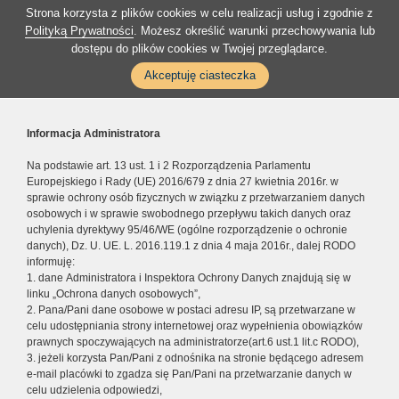
Strona korzysta z plików cookies w celu realizacji usług i zgodnie z
Polityką Prywatności
. Możesz określić warunki przechowywania lub
dostępu do plików cookies w Twojej przeglądarce.
Akceptuję ciasteczka
Informacja Administratora
Na podstawie art. 13 ust. 1 i 2 Rozporządzenia Parlamentu
Europejskiego i Rady (UE) 2016/679 z dnia 27 kwietnia 2016r. w
sprawie ochrony osób fizycznych w związku z przetwarzaniem danych
osobowych i w sprawie swobodnego przepływu takich danych oraz
uchylenia dyrektywy 95/46/WE (ogólne rozporządzenie o ochronie
danych), Dz. U. UE. L. 2016.119.1 z dnia 4 maja 2016r., dalej RODO
informuję:
1. dane Administratora i Inspektora Ochrony Danych znajdują się w
linku „Ochrona danych osobowych”,
2. Pana/Pani dane osobowe w postaci adresu IP, są przetwarzane w
celu udostępniania strony internetowej oraz wypełnienia obowiązków
prawnych spoczywających na administratorze(art.6 ust.1 lit.c RODO),
3. jeżeli korzysta Pan/Pani z odnośnika na stronie będącego adresem
e-mail placówki to zgadza się Pan/Pani na przetwarzanie danych w
celu udzielenia odpowiedzi,