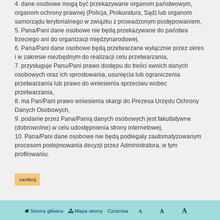
4. dane osobowe mogą być przekazywane organom państwowym,
organom ochrony prawnej (Policja, Prokuratura, Sąd) lub organom
samorządu terytorialnego w związku z prowadzonym postępowaniem,
5. Pana/Pani dane osobowe nie będą przekazywane do państwa
trzeciego ani do organizacji międzynarodowej,
6. Pana/Pani dane osobowe będą przetwarzane wyłącznie przez okres
i w zakresie niezbędnym do realizacji celu przetwarzania,
7. przysługuje Panu/Pani prawo dostępu do treści swoich danych
osobowych oraz ich sprostowania, usunięcia lub ograniczenia
przetwarzania lub prawo do wniesienia sprzeciwu wobec
przetwarzania,
8. ma Pan/Pani prawo wniesienia skargi do Prezesa Urzędu Ochrony
Danych Osobowych,
9. podanie przez Pana/Panią danych osobowych jest fakultatywne
(dobrowolne) w celu udostępnienia strony internetowej,
10. Pana/Pani dane osobowe nie będą podlegały zautomatyzowanym
procesom podejmowania decyzji przez Administratora, w tym
profilowaniu.
zamknij
Strona główna
Mapa strony
Czcionka