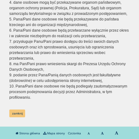
4. dane osobowe mogą być przekazywane organom państwowym,
organom ochrony prawnej (Policja, Prokuratura, Sąd) lub organom
samorządu terytorialnego w związku z prowadzonym postępowaniem,
5. Pana/Pani dane osobowe nie będą przekazywane do państwa
trzeciego ani do organizacji międzynarodowej,
6. Pana/Pani dane osobowe będą przetwarzane wyłącznie przez okres
i w zakresie niezbędnym do realizacji celu przetwarzania,
7. przysługuje Panu/Pani prawo dostępu do treści swoich danych
osobowych oraz ich sprostowania, usunięcia lub ograniczenia
przetwarzania lub prawo do wniesienia sprzeciwu wobec
przetwarzania,
8. ma Pan/Pani prawo wniesienia skargi do Prezesa Urzędu Ochrony
Danych Osobowych,
9. podanie przez Pana/Panią danych osobowych jest fakultatywne
(dobrowolne) w celu udostępnienia strony internetowej,
10. Pana/Pani dane osobowe nie będą podlegały zautomatyzowanym
procesom podejmowania decyzji przez Administratora, w tym
profilowaniu.
zamknij
Strona główna
Mapa strony
Czcionka