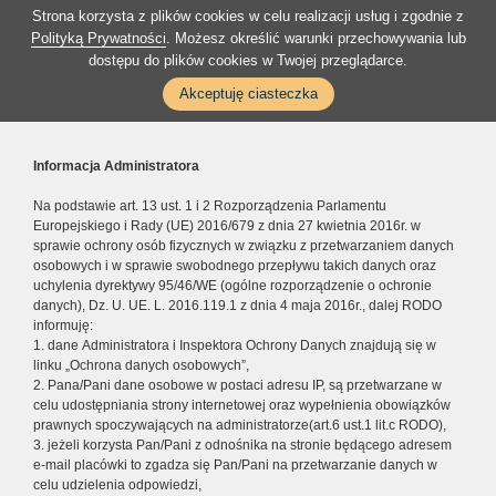
Strona korzysta z plików cookies w celu realizacji usług i zgodnie z
Polityką Prywatności
. Możesz określić warunki przechowywania lub
dostępu do plików cookies w Twojej przeglądarce.
Akceptuję ciasteczka
Informacja Administratora
Na podstawie art. 13 ust. 1 i 2 Rozporządzenia Parlamentu
Europejskiego i Rady (UE) 2016/679 z dnia 27 kwietnia 2016r. w
sprawie ochrony osób fizycznych w związku z przetwarzaniem danych
osobowych i w sprawie swobodnego przepływu takich danych oraz
uchylenia dyrektywy 95/46/WE (ogólne rozporządzenie o ochronie
danych), Dz. U. UE. L. 2016.119.1 z dnia 4 maja 2016r., dalej RODO
informuję:
1. dane Administratora i Inspektora Ochrony Danych znajdują się w
linku „Ochrona danych osobowych”,
2. Pana/Pani dane osobowe w postaci adresu IP, są przetwarzane w
celu udostępniania strony internetowej oraz wypełnienia obowiązków
prawnych spoczywających na administratorze(art.6 ust.1 lit.c RODO),
3. jeżeli korzysta Pan/Pani z odnośnika na stronie będącego adresem
e-mail placówki to zgadza się Pan/Pani na przetwarzanie danych w
celu udzielenia odpowiedzi,