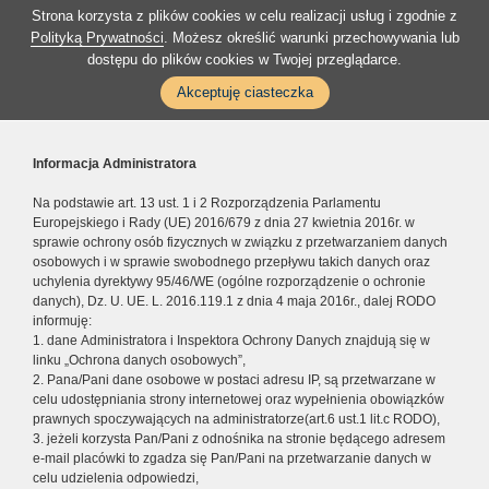
Strona korzysta z plików cookies w celu realizacji usług i zgodnie z
Polityką Prywatności
. Możesz określić warunki przechowywania lub
dostępu do plików cookies w Twojej przeglądarce.
Akceptuję ciasteczka
Informacja Administratora
Na podstawie art. 13 ust. 1 i 2 Rozporządzenia Parlamentu
Europejskiego i Rady (UE) 2016/679 z dnia 27 kwietnia 2016r. w
sprawie ochrony osób fizycznych w związku z przetwarzaniem danych
osobowych i w sprawie swobodnego przepływu takich danych oraz
uchylenia dyrektywy 95/46/WE (ogólne rozporządzenie o ochronie
danych), Dz. U. UE. L. 2016.119.1 z dnia 4 maja 2016r., dalej RODO
informuję:
1. dane Administratora i Inspektora Ochrony Danych znajdują się w
linku „Ochrona danych osobowych”,
2. Pana/Pani dane osobowe w postaci adresu IP, są przetwarzane w
celu udostępniania strony internetowej oraz wypełnienia obowiązków
prawnych spoczywających na administratorze(art.6 ust.1 lit.c RODO),
3. jeżeli korzysta Pan/Pani z odnośnika na stronie będącego adresem
e-mail placówki to zgadza się Pan/Pani na przetwarzanie danych w
celu udzielenia odpowiedzi,