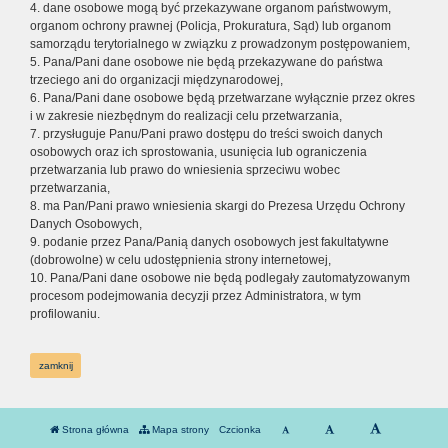
4. dane osobowe mogą być przekazywane organom państwowym,
organom ochrony prawnej (Policja, Prokuratura, Sąd) lub organom
samorządu terytorialnego w związku z prowadzonym postępowaniem,
5. Pana/Pani dane osobowe nie będą przekazywane do państwa
trzeciego ani do organizacji międzynarodowej,
6. Pana/Pani dane osobowe będą przetwarzane wyłącznie przez okres
i w zakresie niezbędnym do realizacji celu przetwarzania,
7. przysługuje Panu/Pani prawo dostępu do treści swoich danych
osobowych oraz ich sprostowania, usunięcia lub ograniczenia
przetwarzania lub prawo do wniesienia sprzeciwu wobec
przetwarzania,
8. ma Pan/Pani prawo wniesienia skargi do Prezesa Urzędu Ochrony
Danych Osobowych,
9. podanie przez Pana/Panią danych osobowych jest fakultatywne
(dobrowolne) w celu udostępnienia strony internetowej,
10. Pana/Pani dane osobowe nie będą podlegały zautomatyzowanym
procesom podejmowania decyzji przez Administratora, w tym
profilowaniu.
zamknij
Strona główna
Mapa strony
Czcionka