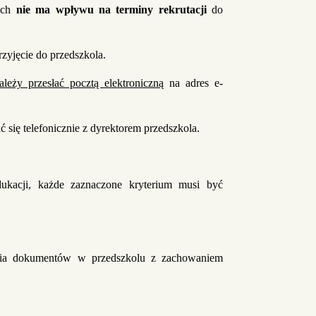
łach
nie ma wpływu na terminy rekrutacji
do
zyjęcie do przedszkola.
ależy przesłać pocztą elektroniczną
na adres e-
się telefonicznie z dyrektorem przedszkola.
kacji, każde zaznaczone kryterium musi być
enia dokumentów w przedszkolu z zachowaniem