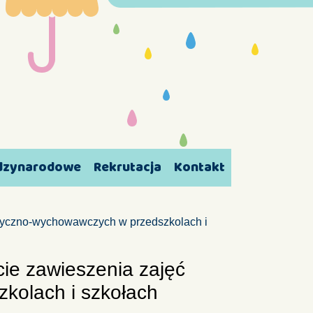
ędzynarodowe
Rekrutacja
Kontakt
aktyczno-wychowawczych w przedszkolach i
cie zawieszenia zajęć
kolach i szkołach