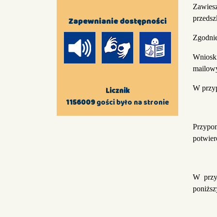
Zawies
przedsz
Zapewnianie dostępności
Zgodnie
Wnioski
mailo
W przyp
Licznik
1156009
gości było na stronie
Przypo
potwie
W przy
poniższ