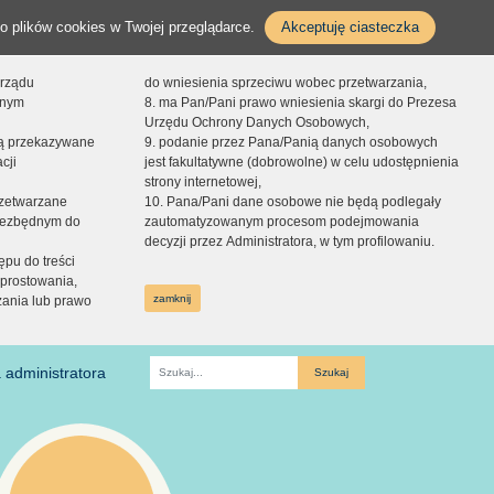
o plików cookies w Twojej przeglądarce.
Akceptuję ciasteczka
orządu
do wniesienia sprzeciwu wobec przetwarzania,
onym
8. ma Pan/Pani prawo wniesienia skargi do Prezesa
Urzędu Ochrony Danych Osobowych,
dą przekazywane
9. podanie przez Pana/Panią danych osobowych
cji
jest fakultatywne (dobrowolne) w celu udostępnienia
strony internetowej,
zetwarzane
10. Pana/Pani dane osobowe nie będą podlegały
niezbędnym do
zautomatyzowanym procesom podejmowania
decyzji przez Administratora, w tym profilowaniu.
ępu do treści
prostowania,
zamknij
zania lub prawo
 administratora
Fraza