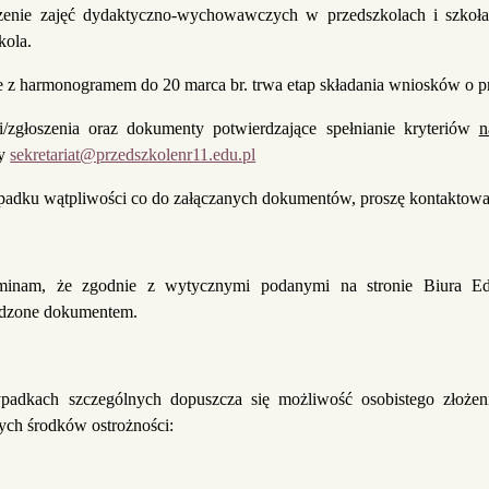
zenie zajęć dydaktyczno-wychowawczych w przedszkolach i szko
kola.
 z harmonogramem do 20 marca br. trwa etap składania wniosków o pr
/zgłoszenia oraz dokumenty potwierdzające spełnianie kryteriów
n
wy
sekretariat@przedszkolenr11.edu.pl
adku wątpliwości co do załączanych dokumentów, proszę kontaktować 
minam, że zgodnie z wytycznymi podanymi na stronie Biura Edu
rdzone dokumentem.
padkach szczególnych dopuszcza się możliwość osobistego złoż
ych środków ostrożności: