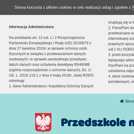
Strona korzysta z plików cookies w celu realizacji usług i zgodnie z
znajdują się w
Informacja Administratora
2. Pana/Pani da
przetwarzane w
Na podstawie art. 13 ust. 1 i 2 Rozporządzenia
internetowej o
Parlamentu Europejskiego i Rady (UE) 2016/679 z
prawnych spocz
dnia 27 kwietnia 2016r. w sprawie ochrony osób
ust.1 lit.c RODO
fizycznych w związku z przetwarzaniem danych
3. jeżeli korzy
osobowych i w sprawie swobodnego przepływu
będącego adres
takich danych oraz uchylenia dyrektywy 95/46/WE
Pan/Pani na pr
(ogólne rozporządzenie o ochronie danych), Dz. U.
udzielenia odp
UE. L. 2016.119.1 z dnia 4 maja 2016r., dalej RODO
4. dane osobo
informuję:
państwowym, or
1. dane Administratora i Inspektora Ochrony Danych
Stro
Przedszkole 