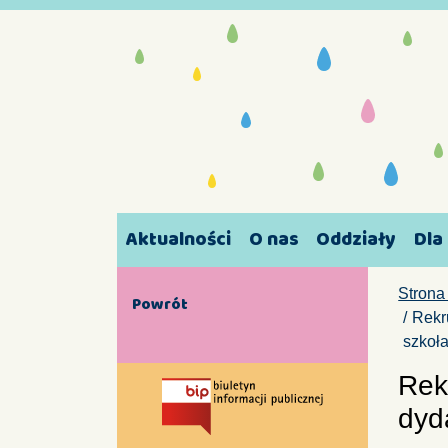
Aktualności
O nas
Oddziały
Dla
Strona
Powrót
Rekr
szkoł
Rek
dyd