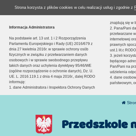
Strona korzysta z plików cookies w celu realizacji usług i zgodnie z
znajdują się w
Informacja Administratora
2. Pana/Pani da
przetwarzane w
Na podstawie art. 13 ust. 1 i 2 Rozporządzenia
internetowej o
Parlamentu Europejskiego i Rady (UE) 2016/679 z
prawnych spocz
dnia 27 kwietnia 2016r. w sprawie ochrony osób
ust.1 lit.c RODO
fizycznych w związku z przetwarzaniem danych
3. jeżeli korzy
osobowych i w sprawie swobodnego przepływu
będącego adres
takich danych oraz uchylenia dyrektywy 95/46/WE
Pan/Pani na pr
(ogólne rozporządzenie o ochronie danych), Dz. U.
udzielenia odp
UE. L. 2016.119.1 z dnia 4 maja 2016r., dalej RODO
4. dane osobo
informuję:
państwowym, or
1. dane Administratora i Inspektora Ochrony Danych
Stro
Przedszkole 