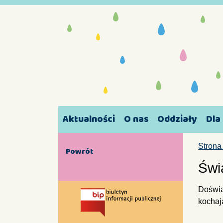
Aktualności
O nas
Oddziały
Dla
Strona
Powrót
Świ
Doświad
kochaj