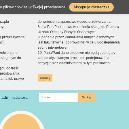
o plików cookies w Twojej przeglądarce.
Akceptuję ciasteczka
orządu
do wniesienia sprzeciwu wobec przetwarzania,
onym
8. ma Pan/Pani prawo wniesienia skargi do Prezesa
Urzędu Ochrony Danych Osobowych,
dą przekazywane
9. podanie przez Pana/Panią danych osobowych
cji
jest fakultatywne (dobrowolne) w celu udostępnienia
strony internetowej,
zetwarzane
10. Pana/Pani dane osobowe nie będą podlegały
niezbędnym do
zautomatyzowanym procesom podejmowania
decyzji przez Administratora, w tym profilowaniu.
ępu do treści
prostowania,
zamknij
zania lub prawo
 administratora
Fraza