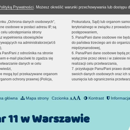
Polityką Prywatności
. Możesz określić warunki przechowywania lub dostępu d
 linku „Ochrona danych osobowych”,
Prokuratura, Sąd) lub organom sam
ne osobowe w postaci adresu IP, są
terytorialnego w związku z prowadz
 celu udostępniania strony
postępowaniem,
raz wypełnienia obowiązków
5. Pana/Pani dane osobowe nie bę
ywających na administratorze(art.6
do państwa trzeciego ani do organiza
),
międzynarodowej,
sta Pan/Pani z odnośnika na stronie
6. Pana/Pani dane osobowe będą pr
em e-mail placówki to zgadza się
wyłącznie przez okres i w zakresie 
zetwarzanie danych w celu
realizacji celu przetwarzania,
owiedzi,
7. przysługuje Panu/Pani prawo dost
we mogą być przekazywane organom
swoich danych osobowych oraz ich s
ganom ochrony prawnej (Policja,
usunięcia lub ograniczenia przetwar
na główna
Mapa strony
Czcionka
Kontrast
Informacja
nr 11 w Warszawie