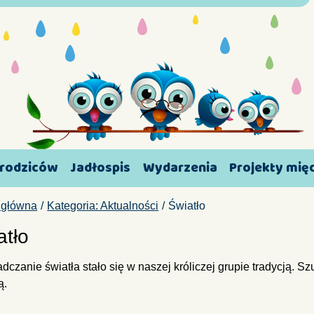
 rodziców
Jadłospis
Wydarzenia
Projekty mi
 główna
Kategoria: Aktualności
Światło
atło
czanie światła stało się w naszej króliczej grupie tradycją. Szu
ą.