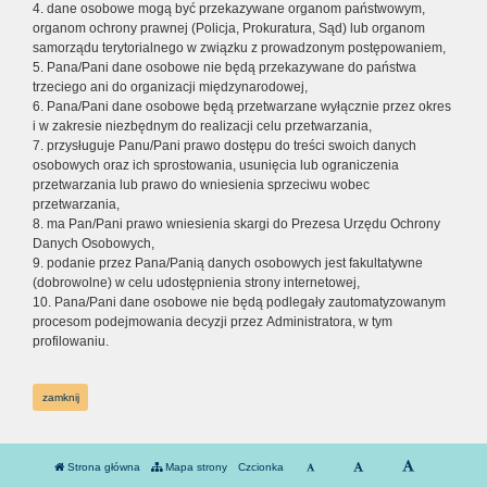
4. dane osobowe mogą być przekazywane organom państwowym,
organom ochrony prawnej (Policja, Prokuratura, Sąd) lub organom
samorządu terytorialnego w związku z prowadzonym postępowaniem,
5. Pana/Pani dane osobowe nie będą przekazywane do państwa
trzeciego ani do organizacji międzynarodowej,
6. Pana/Pani dane osobowe będą przetwarzane wyłącznie przez okres
i w zakresie niezbędnym do realizacji celu przetwarzania,
7. przysługuje Panu/Pani prawo dostępu do treści swoich danych
osobowych oraz ich sprostowania, usunięcia lub ograniczenia
przetwarzania lub prawo do wniesienia sprzeciwu wobec
przetwarzania,
8. ma Pan/Pani prawo wniesienia skargi do Prezesa Urzędu Ochrony
Danych Osobowych,
9. podanie przez Pana/Panią danych osobowych jest fakultatywne
(dobrowolne) w celu udostępnienia strony internetowej,
10. Pana/Pani dane osobowe nie będą podlegały zautomatyzowanym
procesom podejmowania decyzji przez Administratora, w tym
profilowaniu.
zamknij
Strona główna
Mapa strony
Czcionka