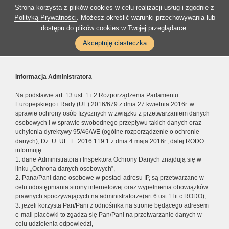
Strona korzysta z plików cookies w celu realizacji usług i zgodnie z
Polityką Prywatności
. Możesz określić warunki przechowywania lub
dostępu do plików cookies w Twojej przeglądarce.
Akceptuję ciasteczka
Informacja Administratora
Na podstawie art. 13 ust. 1 i 2 Rozporządzenia Parlamentu
Europejskiego i Rady (UE) 2016/679 z dnia 27 kwietnia 2016r. w
sprawie ochrony osób fizycznych w związku z przetwarzaniem danych
osobowych i w sprawie swobodnego przepływu takich danych oraz
uchylenia dyrektywy 95/46/WE (ogólne rozporządzenie o ochronie
danych), Dz. U. UE. L. 2016.119.1 z dnia 4 maja 2016r., dalej RODO
informuję:
1. dane Administratora i Inspektora Ochrony Danych znajdują się w
linku „Ochrona danych osobowych”,
2. Pana/Pani dane osobowe w postaci adresu IP, są przetwarzane w
celu udostępniania strony internetowej oraz wypełnienia obowiązków
prawnych spoczywających na administratorze(art.6 ust.1 lit.c RODO),
3. jeżeli korzysta Pan/Pani z odnośnika na stronie będącego adresem
e-mail placówki to zgadza się Pan/Pani na przetwarzanie danych w
celu udzielenia odpowiedzi,