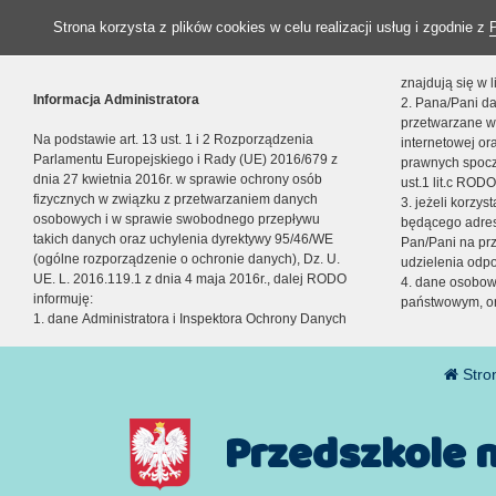
Strona korzysta z plików cookies w celu realizacji usług i zgodnie z
znajdują się w
Informacja Administratora
2. Pana/Pani da
przetwarzane w
Na podstawie art. 13 ust. 1 i 2 Rozporządzenia
internetowej o
Parlamentu Europejskiego i Rady (UE) 2016/679 z
prawnych spocz
dnia 27 kwietnia 2016r. w sprawie ochrony osób
ust.1 lit.c RODO
fizycznych w związku z przetwarzaniem danych
3. jeżeli korzy
osobowych i w sprawie swobodnego przepływu
będącego adres
takich danych oraz uchylenia dyrektywy 95/46/WE
Pan/Pani na pr
(ogólne rozporządzenie o ochronie danych), Dz. U.
udzielenia odp
UE. L. 2016.119.1 z dnia 4 maja 2016r., dalej RODO
4. dane osobo
informuję:
państwowym, or
1. dane Administratora i Inspektora Ochrony Danych
Stro
Przedszkole 