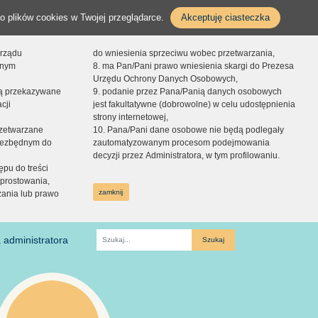
o plików cookies w Twojej przeglądarce.
Akceptuję ciasteczka
orządu
do wniesienia sprzeciwu wobec przetwarzania,
onym
8. ma Pan/Pani prawo wniesienia skargi do Prezesa
Urzędu Ochrony Danych Osobowych,
dą przekazywane
9. podanie przez Pana/Panią danych osobowych
cji
jest fakultatywne (dobrowolne) w celu udostępnienia
strony internetowej,
zetwarzane
10. Pana/Pani dane osobowe nie będą podlegały
niezbędnym do
zautomatyzowanym procesom podejmowania
decyzji przez Administratora, w tym profilowaniu.
ępu do treści
prostowania,
zamknij
zania lub prawo
 administratora
Fraza