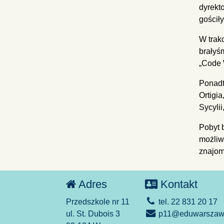
dyrekt
gościły
W trak
brałyś
„Code 
Ponadt
Ortigia
Sycyli
Pobyt 
możliw
znajomo
Adres
Kontakt
Przedszkole nr 11
tel. 22 831 20 17
ul. St. Dubois 3
p11@eduwarszawa