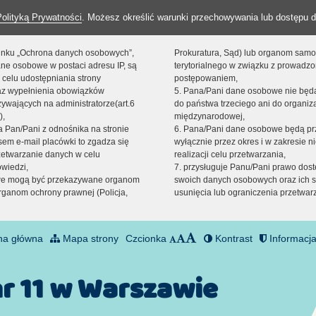
Polityką Prywatności
. Możesz określić warunki przechowywania lub dostępu d
 linku „Ochrona danych osobowych”,
Prokuratura, Sąd) lub organom sam
ne osobowe w postaci adresu IP, są
terytorialnego w związku z prowadz
 celu udostępniania strony
postępowaniem,
raz wypełnienia obowiązków
5. Pana/Pani dane osobowe nie bę
ywających na administratorze(art.6
do państwa trzeciego ani do organiza
),
międzynarodowej,
sta Pan/Pani z odnośnika na stronie
6. Pana/Pani dane osobowe będą pr
em e-mail placówki to zgadza się
wyłącznie przez okres i w zakresie 
zetwarzanie danych w celu
realizacji celu przetwarzania,
owiedzi,
7. przysługuje Panu/Pani prawo dost
we mogą być przekazywane organom
swoich danych osobowych oraz ich s
ganom ochrony prawnej (Policja,
usunięcia lub ograniczenia przetwar
na główna
Mapa strony
Czcionka
Kontrast
Informacja
nr 11 w Warszawie