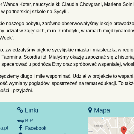
or Wanda Koter, nauczycielki: Claudia Chovgrani, Marlena Soln
 w partnerskiej szkole na Sycylii.
cie naszego pobytu, zarówno obserwowałyśmy lekcje prowadzone
my udział w zajęciach, m.in. z robotyki, w ramach międzynaro
Week”.
o, zwiedzałyśmy piękne sycylijskie miasta i miasteczka w region
, Taormina, Scordia itd. Miałyśmy okazję zapoznać się z histori
i, spacerować u podnóża Etny oraz spróbować wspaniałej, włosk
będziemy długo i mile wspominać. Udział w projekcie to wspani
ość wymiany poglądów, spostrzeżeń na temat edukacji. To ta
ści i przyjaźni.
Linki
Mapa
BIP
.pl
Facebook