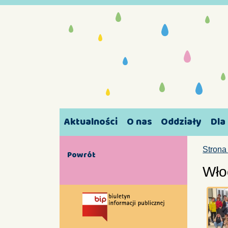
Aktualności
O nas
Oddziały
Dla
Strona
Powrót
Wło