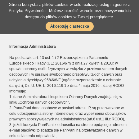
Strona korzysta z plików cookies w celu realizacji usług i zgodnie z
Polityką Prywatności
. Możesz określić warunki przechowywania lub
dostępu do plików cookies w Twojej przeglądarce.
Akceptuję ciasteczka
Informacja Administratora
Na podstawie art. 13 ust. 1 i 2 Rozporządzenia Parlamentu
Europejskiego i Rady (UE) 2016/679 z dnia 27 kwietnia 2016r. w
sprawie ochrony osób fizycznych w związku z przetwarzaniem danych
osobowych i w sprawie swobodnego przepływu takich danych oraz
uchylenia dyrektywy 95/46/WE (ogólne rozporządzenie o ochronie
danych), Dz. U. UE. L. 2016.119.1 z dnia 4 maja 2016r., dalej RODO
informuję:
1. dane Administratora i Inspektora Ochrony Danych znajdują się w
linku „Ochrona danych osobowych”,
2. Pana/Pani dane osobowe w postaci adresu IP, są przetwarzane w
celu udostępniania strony internetowej oraz wypełnienia obowiązków
prawnych spoczywających na administratorze(art.6 ust.1 lit.c RODO),
3. jeżeli korzysta Pan/Pani z odnośnika na stronie będącego adresem
e-mail placówki to zgadza się Pan/Pani na przetwarzanie danych w
celu udzielenia odpowiedzi,