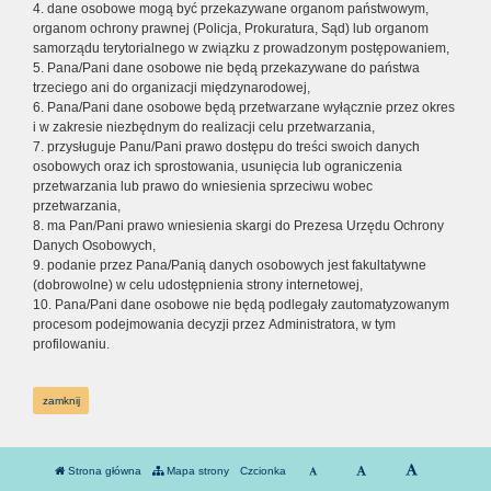
4. dane osobowe mogą być przekazywane organom państwowym,
organom ochrony prawnej (Policja, Prokuratura, Sąd) lub organom
samorządu terytorialnego w związku z prowadzonym postępowaniem,
5. Pana/Pani dane osobowe nie będą przekazywane do państwa
trzeciego ani do organizacji międzynarodowej,
6. Pana/Pani dane osobowe będą przetwarzane wyłącznie przez okres
i w zakresie niezbędnym do realizacji celu przetwarzania,
7. przysługuje Panu/Pani prawo dostępu do treści swoich danych
osobowych oraz ich sprostowania, usunięcia lub ograniczenia
przetwarzania lub prawo do wniesienia sprzeciwu wobec
przetwarzania,
8. ma Pan/Pani prawo wniesienia skargi do Prezesa Urzędu Ochrony
Danych Osobowych,
9. podanie przez Pana/Panią danych osobowych jest fakultatywne
(dobrowolne) w celu udostępnienia strony internetowej,
10. Pana/Pani dane osobowe nie będą podlegały zautomatyzowanym
procesom podejmowania decyzji przez Administratora, w tym
profilowaniu.
zamknij
Strona główna
Mapa strony
Czcionka