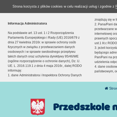
Strona korzysta z plików cookies w celu realizacji usług i zgodnie z
znajdują się w
Informacja Administratora
2. Pana/Pani da
przetwarzane w
Na podstawie art. 13 ust. 1 i 2 Rozporządzenia
internetowej o
Parlamentu Europejskiego i Rady (UE) 2016/679 z
prawnych spocz
dnia 27 kwietnia 2016r. w sprawie ochrony osób
ust.1 lit.c RODO
fizycznych w związku z przetwarzaniem danych
3. jeżeli korzy
osobowych i w sprawie swobodnego przepływu
będącego adres
takich danych oraz uchylenia dyrektywy 95/46/WE
Pan/Pani na pr
(ogólne rozporządzenie o ochronie danych), Dz. U.
udzielenia odp
UE. L. 2016.119.1 z dnia 4 maja 2016r., dalej RODO
4. dane osobo
informuję:
państwowym, or
1. dane Administratora i Inspektora Ochrony Danych
Stro
Przedszkole 