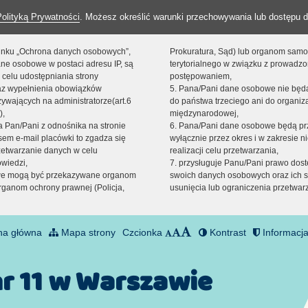
Polityką Prywatności
. Możesz określić warunki przechowywania lub dostępu d
 linku „Ochrona danych osobowych”,
Prokuratura, Sąd) lub organom sam
ne osobowe w postaci adresu IP, są
terytorialnego w związku z prowadz
 celu udostępniania strony
postępowaniem,
raz wypełnienia obowiązków
5. Pana/Pani dane osobowe nie bę
ywających na administratorze(art.6
do państwa trzeciego ani do organiza
),
międzynarodowej,
sta Pan/Pani z odnośnika na stronie
6. Pana/Pani dane osobowe będą pr
em e-mail placówki to zgadza się
wyłącznie przez okres i w zakresie 
zetwarzanie danych w celu
realizacji celu przetwarzania,
owiedzi,
7. przysługuje Panu/Pani prawo dost
we mogą być przekazywane organom
swoich danych osobowych oraz ich s
ganom ochrony prawnej (Policja,
usunięcia lub ograniczenia przetwar
na główna
Mapa strony
Czcionka
Kontrast
Informacja
nr 11 w Warszawie