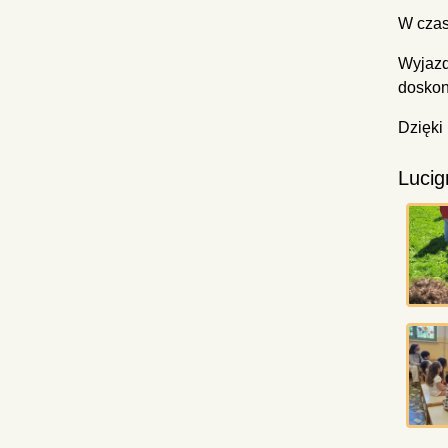
W czas
Wyjazd
doskon
Dzięki
Luci