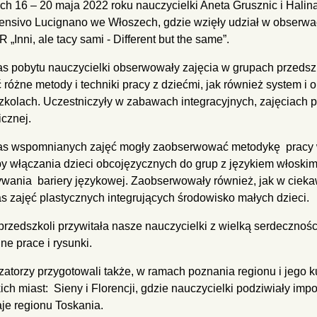
ch 16 – 20 maja 2022 roku nauczycielki Aneta Grusznic i Halina
nsivo Lucignano we Włoszech, gdzie wzięły udział w obserwacj
Inni, ale tacy sami - Different but the same”.
s pobytu nauczycielki obserwowały zajęcia w grupach przedszk
 różne metody i techniki pracy z dziećmi, jak również system i
zkolach. Uczestniczyły w zabawach integracyjnych, zajęciach 
icznej.
s wspomnianych zajęć mogły zaobserwować metodykę pracy w
y włączania dzieci obcojęzycznych do grup z językiem włoski
wania bariery językowej. Zaobserwowały również, jak w cieka
s zajęć plastycznych integrujących środowisko małych dzieci.
przedszkoli przywitała nasze nauczycielki z wielką serdecznośc
ne prace i rysunki.
zatorzy przygotowali także, w ramach poznania regionu i jego k
ich miast: Sieny i Florencji, gdzie nauczycielki podziwiały impo
je regionu Toskania.