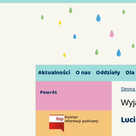
Aktualności
O nas
Oddziały
Dla
Strona
Powrót
Wyj
Luc