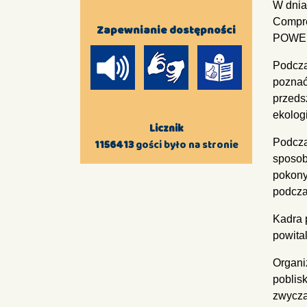
W dnia
Compre
Zapewnianie dostępności
POWER „
Podcza
poznać
przeds
ekolog
Licznik
Podcza
1156413
gości było na stronie
sposob
pokony
podcza
Kadra 
powital
Organi
poblisk
zwycza