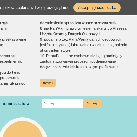
o plików cookies w Twojej przeglądarce.
Akceptuję ciasteczka
orządu
do wniesienia sprzeciwu wobec przetwarzania,
onym
8. ma Pan/Pani prawo wniesienia skargi do Prezesa
Urzędu Ochrony Danych Osobowych,
dą przekazywane
9. podanie przez Pana/Panią danych osobowych
cji
jest fakultatywne (dobrowolne) w celu udostępnienia
strony internetowej,
zetwarzane
10. Pana/Pani dane osobowe nie będą podlegały
niezbędnym do
zautomatyzowanym procesom podejmowania
decyzji przez Administratora, w tym profilowaniu.
ępu do treści
prostowania,
zamknij
zania lub prawo
 administratora
Fraza