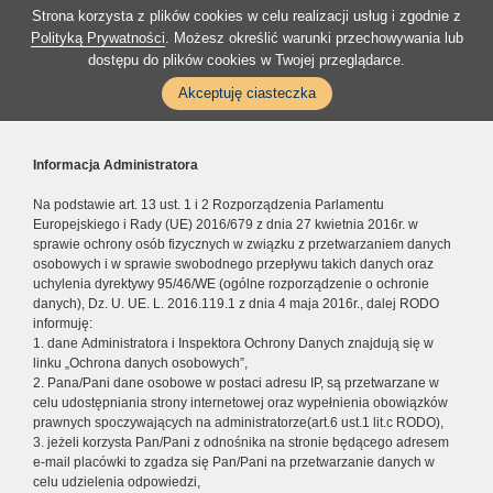
Strona korzysta z plików cookies w celu realizacji usług i zgodnie z
Polityką Prywatności
. Możesz określić warunki przechowywania lub
dostępu do plików cookies w Twojej przeglądarce.
Akceptuję ciasteczka
Informacja Administratora
Na podstawie art. 13 ust. 1 i 2 Rozporządzenia Parlamentu
Europejskiego i Rady (UE) 2016/679 z dnia 27 kwietnia 2016r. w
sprawie ochrony osób fizycznych w związku z przetwarzaniem danych
osobowych i w sprawie swobodnego przepływu takich danych oraz
uchylenia dyrektywy 95/46/WE (ogólne rozporządzenie o ochronie
danych), Dz. U. UE. L. 2016.119.1 z dnia 4 maja 2016r., dalej RODO
informuję:
1. dane Administratora i Inspektora Ochrony Danych znajdują się w
linku „Ochrona danych osobowych”,
2. Pana/Pani dane osobowe w postaci adresu IP, są przetwarzane w
celu udostępniania strony internetowej oraz wypełnienia obowiązków
prawnych spoczywających na administratorze(art.6 ust.1 lit.c RODO),
3. jeżeli korzysta Pan/Pani z odnośnika na stronie będącego adresem
e-mail placówki to zgadza się Pan/Pani na przetwarzanie danych w
celu udzielenia odpowiedzi,