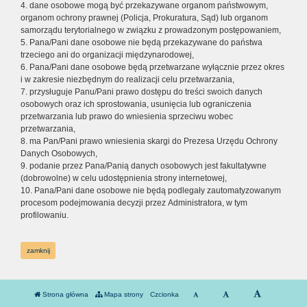
4. dane osobowe mogą być przekazywane organom państwowym,
organom ochrony prawnej (Policja, Prokuratura, Sąd) lub organom
samorządu terytorialnego w związku z prowadzonym postępowaniem,
5. Pana/Pani dane osobowe nie będą przekazywane do państwa
trzeciego ani do organizacji międzynarodowej,
6. Pana/Pani dane osobowe będą przetwarzane wyłącznie przez okres
i w zakresie niezbędnym do realizacji celu przetwarzania,
7. przysługuje Panu/Pani prawo dostępu do treści swoich danych
osobowych oraz ich sprostowania, usunięcia lub ograniczenia
przetwarzania lub prawo do wniesienia sprzeciwu wobec
przetwarzania,
8. ma Pan/Pani prawo wniesienia skargi do Prezesa Urzędu Ochrony
Danych Osobowych,
9. podanie przez Pana/Panią danych osobowych jest fakultatywne
(dobrowolne) w celu udostępnienia strony internetowej,
10. Pana/Pani dane osobowe nie będą podlegały zautomatyzowanym
procesom podejmowania decyzji przez Administratora, w tym
profilowaniu.
zamknij
Strona główna
Mapa strony
Czcionka