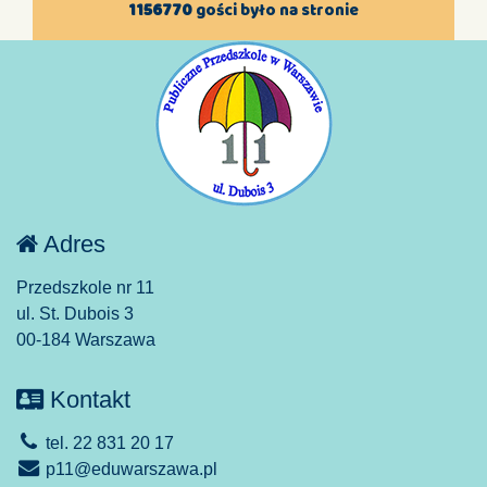
1156770
gości było na stronie
Adres
Przedszkole nr 11
ul. St. Dubois 3
00-184 Warszawa
Kontakt
tel. 22 831 20 17
p11@eduwarszawa.pl