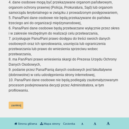
4. dane osobowe mogą być przekazywane organom państwowym,
organom ochrony prawnej (Policja, Prokuratura, Sąd) lub organom
samorządu terytorialnego w związku z prowadzonym postępowaniem,
5. Pana/Pani dane osobowe nie będą przekazywane do państwa
trzeciego ani do organizacji międzynarodowej,
6. Pana/Pani dane osobowe będą przetwarzane wyłącznie przez okres
i w zakresie niezbędnym do realizacji celu przetwarzania,
7. przysługuje Panu/Pani prawo dostępu do treści swoich danych
osobowych oraz ich sprostowania, usunięcia lub ograniczenia
przetwarzania lub prawo do wniesienia sprzeciwu wobec
przetwarzania,
8. ma Pan/Pani prawo wniesienia skargi do Prezesa Urzędu Ochrony
Danych Osobowych,
9. podanie przez Pana/Panią danych osobowych jest fakultatywne
(dobrowolne) w celu udostępnienia strony internetowej,
10. Pana/Pani dane osobowe nie będą podlegały zautomatyzowanym
procesom podejmowania decyzji przez Administratora, w tym
profilowaniu.
zamknij
Strona główna
Mapa strony
Czcionka