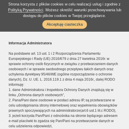
Strona korzysta z plików cookies w celu realizacji usług i zgodnie z
Polityką Prywatności
. Możesz określić warunki przechowywania lub
dostępu do plików cookies w Twojej przeglądarce.
Akceptuję ciasteczka
Informacja Administratora
Na podstawie art. 13 ust. 1 i 2 Rozporządzenia Parlamentu
Europejskiego i Rady (UE) 2016/679 z dnia 27 kwietnia 2016r. w
sprawie ochrony osób fizycznych w związku z przetwarzaniem danych
osobowych i w sprawie swobodnego przepływu takich danych oraz
uchylenia dyrektywy 95/46/WE (ogólne rozporządzenie o ochronie
danych), Dz. U. UE. L. 2016.119.1 z dnia 4 maja 2016r., dalej RODO
informuję:
1. dane Administratora i Inspektora Ochrony Danych znajdują się w
linku „Ochrona danych osobowych”,
2. Pana/Pani dane osobowe w postaci adresu IP, są przetwarzane w
celu udostępniania strony internetowej oraz wypełnienia obowiązków
prawnych spoczywających na administratorze(art.6 ust.1 lit.c RODO),
3. jeżeli korzysta Pan/Pani z odnośnika na stronie będącego adresem
e-mail placówki to zgadza się Pan/Pani na przetwarzanie danych w
celu udzielenia odpowiedzi,